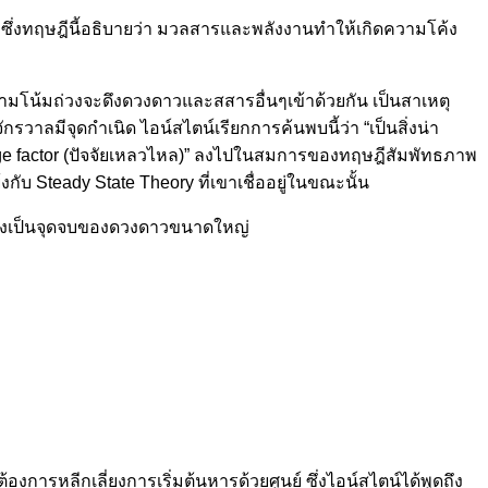
 ซึ่งทฤษฎีนี้อธิบายว่า มวลสารและพลังงานทำให้เกิดความโค้ง
โน้มถ่วงจะดึงดวงดาวและสสารอื่นๆเข้าด้วยกัน เป็นสาเหตุ
กรวาลมีจุดกำเนิด ไอน์สไตน์เรียกการค้นพบนี้ว่า “เป็นสิ่งน่า
Fudge factor (ปัจจัยเหลวไหล)” ลงไปในสมการของทฤษฎีสัมพัทธภาพ
กับ Steady State Theory ที่เขาเชื่ออยู่ในขณะนั้น
ซึ่งเป็นจุดจบของดวงดาวขนาดใหญ่
งการหลีกเลี่ยงการเริ่มต้นหารด้วยศูนย์ ซึ่งไอน์สไตน์ได้พูดถึง