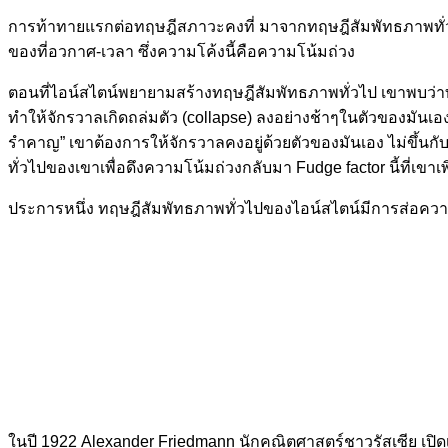
การท้าทายแรกต่อทฤษฎีสภาวะคงที่ มาจากทฤษฎีสัมพัทธภาพทั่วไป
ของที่อวกาศ-เวลา ซึ่งความโค้งนี้คือความโน้มถ่วง
ตอนที่ไอน์สไตน์พยายามสร้างทฤษฎีสัมพัทธภาพทั่วไป เขาพบว่
ทำให้จักรวาลเกิดถล่มตัว (collapse) ลงอย่างช้าๆในตัวของมันเอง ซ
รำคาญ” เขาต้องการให้จักรวาลคงอยู่ด้วยตัวของมันเอง ไม่ขึ้นก
ทั่วไปของเขาเพื่อดึงความโน้มถ่วงกลับมา Fudge factor นี้ที่เขาเ
ประการหนึ่ง ทฤษฎีสัมพัทธภาพทั่วไปของไอน์สไตน์มีการส่อความ
ในปี 1922 Alexander Friedmann นักคณิตศาสตร์ชาวรัสเซีย เปิดเผย