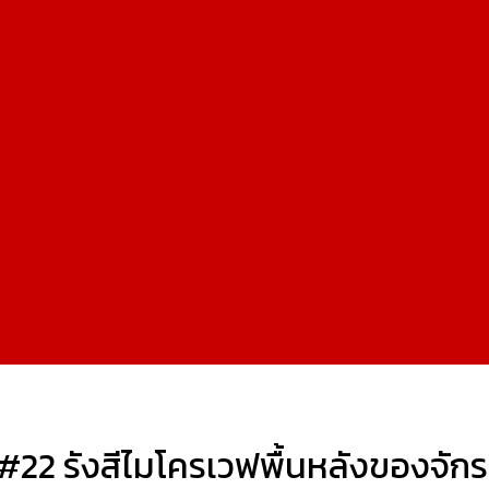
22 รังสีไมโครเวฟพื้นหลังของจัก