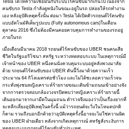
Tesla ได้ให้ความเชื่อมั่นกับระบบไร้คนขับมากเกินไป เนื่องจาก
คนขับรถ Tesla กำลังดูหนังในขณะอยู่ในรถ ปล่อยให้รถทำงาน
เอง
หลังอุบัติเหตุครั้งนั้น ต่อมา Tesla ได้เปิดตัวรถยนต์ไร้คนขับ
แบบอัตโนมัติเต็มรูปแบบ (Fully autonomous cars)ในเดือน
ตุลาคม 2016 ซึ่งไม่ต้องมีคนคอยควบคุมการทำงานของรถอยู่
ภายในรถ
เมื่อเดือนมีนาคม 2018 รถยนต์ไร้คนขับของ UBER ชนคนเสีย
ชีวิตในรัฐแอริโซนา สหรัฐ ระหว่างทดสอบระบบ ในเหตุการณ์มี
เจ้าหน้าของ UBER หนึ่งคนนั่งควบคุมระบบอยู่หลังพวงมาลัย
ด้วย รถยนต์ไร้คนขับของ UBER คันนี้วิ่งมาด้วยความเร็ว
ประมาณ 64 กิโลเมตรต่อชั่วโมง และไม่ได้ชะลอความเร็วจน
กระทั่งพุ่งชนหญิงเคราะห์ร้ายรายขณะเดินข้ามถนนเข้าอย่างจัง
จากการตรวจสอบกล้องวงจรปิดพบว่าหญิงเคราะห์ร้ายรายนี้
เดินออกมาจากเงามืดในมุมถนน ตำรวจจึงมองว่าเป็นเรื่องยากที่
จะหลีกเลี่ยงอุบัติเหตุในครั้งนี้ แม้ว่ารถยนต์จะวิ่งในโหมดปกติ
ก็ตาม รวมถึงบอกอีกด้วยว่าอุบัติเหตุครั้งนี้อาจจะไม่ใช่ความผิด
ของ UBER ฝ่ายเดียว
หลังจากเกิดเหตุการณ์ สหรัฐสั่งระงับการ
ทดสอบระบบรถยนต์ไร้คนขับทั่วประเทศ