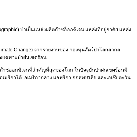
ographic)
ป่าเป็นแหล่งผลิตก๊าซอ็อกซิเจน แหล่งที่อยู่อาศัย แหล่ง
(Climate Change) จากรายงานของ กองทุนสัตว์ป่าโลกสากล
ดยเฉพาะป่าฝนเขตร้อน
๊าซออกซิเจนที่สำคัญที่สุดของโลก ในปัจจุบันป่าฝนเขตร้อนมี
ทวีปอเมริกาใต้ อเมริกากลาง แอฟริกา ออสเตรเลีย และเอเชียตะวัน