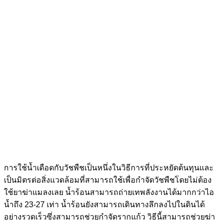
การใช้น้ำเดือดกับวัชพืชเป็นหนึ่งในวิธีการที่ประหยัดต้นทุนและ
เป็นมิตรต่อสิ่งแวดล้อมที่สามารถใช้เพื่อกำจัดวัชพืชโดยไม่ต้อง
ใช้ยาฆ่าแมลงเลย น้ำร้อนสามารถถ่ายเทพลังงานได้มากกว่าไอ
น้ำถึง 23-27 เท่า น้ำร้อนยังสามารถเดินทางลึกลงไปในดินได้
อย่างรวดเร็วซึ่งสามารถช่วยกำจัดรากแก้ว วิธีนี้สามารถช่วยฆ่า