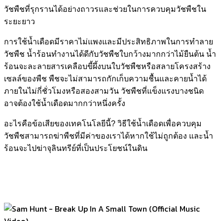
วัชพืชที่รุกรานได้อย่างถาวรและช่วยในการควบคุมวัชพืชใน
ระยะยาว
การใช้น้ำเดือดมีราคาไม่แพงและมีประสิทธิภาพในการทำลาย
วัชพืช น้ำร้อนทำงานได้ดีกับวัชพืชใบกว้างมากกว่าไม้ยืนต้น น้ำ
ร้อนจะละลายสารเคลือบขี้ผึ้งบนใบวัชพืชหรือสลายโครงสร้าง
เซลล์ของพืช พืชจะไม่สามารถกักเก็บความชื้นและคายน้ำได้
ภายในไม่กี่ชั่วโมงหรือสองสามวัน วัชพืชที่แข็งแรงบางชนิด
อาจต้องใช้น้ำเดือดมากกว่าหนึ่งครั้ง
อะไรคือข้อเสียของเทคโนโลยีนี้? วิธีใช้น้ำเดือดเพื่อควบคุม
วัชพืชสามารถฆ่าพืชที่มีค่าของเราได้หากใช้ไม่ถูกต้อง และน้ำ
ร้อนจะไปฆ่าจุลินทรีย์ที่เป็นประโยชน์ในดิน