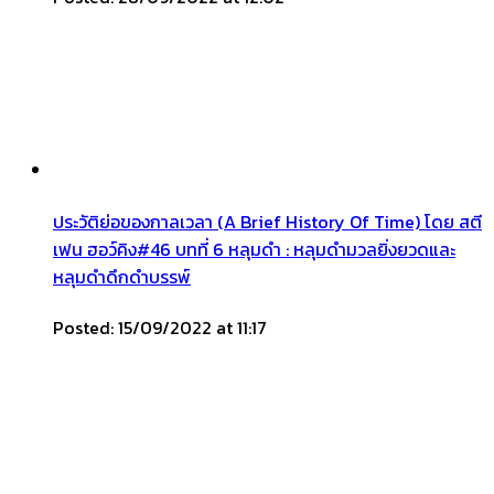
ประวัติย่อของกาลเวลา (A Brief History Of Time) โดย สตี
เฟน ฮอว์คิง#46 บทที่ 6 หลุมดำ : หลุมดำมวลยิ่งยวดและ
หลุมดำดึกดำบรรพ์
Posted: 15/09/2022 at 11:17