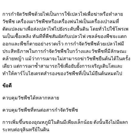
การกำจัดวัชพืชด้วยไฟเป็นการใช้เปลวไฟเพื่อฆ่าหรือทำลาย
วัชพืช เครื่องเผาวัชพืชหรือเครื่องพ่นไฟเป็นเครื่องเป่าลมที่
ดัดแปลงมาเพื่อส่งเปลวไฟไปยังระดับพื้นดิน โดยทั่วไปใช้โพรเพ
นเป็นเชื้อเพลิง ทันทีที่พืชสัมผัสกับเปลวไฟ เซลล์ของพืชจะแตก
ออกและพืชก็ตายอย่างรวดเร็ว การกำจัดวัชพืชด้วยเปลวไฟมี
ประสิทธิภาพในการกำจัดวัชพืชใบกว้างและวัชพืชที่มีลักษณะ
คล้ายหญ้า แม้ว่าการเผาจะไม่สามารถฆ่าวัชพืชยืนต้นได้ในครั้ง
เดียว แต่การเผาซ้ำสามารถใช้เพื่อยับยั้งการเจริญเติบโตและ
ทำให้คาร์โบไฮเดรตสำรองของวัชพืชที่เป็นไม้ยืนต้นหมดไป
ข้อดี
ควบคุมวัชพืชได้หลากหลาย
ควบคุมวัชพืชที่ทนต่อสารกำจัดวัชพืช
การเพิ่มขึ้นของอุณหภูมิในดินมีเพียงเล็กน้อย ดังนั้นจึงไม่มีผลก
ระทบต่อจุลินทรีย์ในดิน