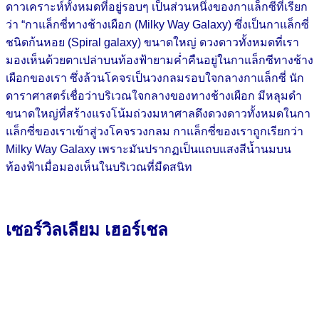
ดาวเคราะห์ทั้งหมดที่อยู่รอบๆ เป็นส่วนหนึ่งของกาแล็กซีที่เรียก
ว่า “กาแล็กซี่ทางช้างเผือก (Milky Way Galaxy) ซึ่งเป็นกาแล็กซี่
ชนิดก้นหอย (Spiral galaxy) ขนาดใหญ่ ดวงดาวทั้งหมดที่เรา
มองเห็นด้วยตาเปล่าบนท้องฟ้ายามค่ำคืนอยู่ในกาแล็กซีทางช้าง
เผือกของเรา ซึ่งล้วนโคจรเป็นวงกลมรอบใจกลางกาแล็กซี่ นัก
ดาราศาสตร์เชื่อว่าบริเวณใจกลางของทางช้างเผือก มีหลุมดำ
ขนาดใหญ่ที่สร้างแรงโน้มถ่วงมหาศาลดึงดวงดาวทั้งหมดในกา
แล็กซี่ของเราเข้าสู่วงโคจรวงกลม กาแล็กซี่ของเราถูกเรียกว่า
Milky Way Galaxy เพราะมันปรากฏเป็นแถบแสงสีน้ำนมบน
ท้องฟ้าเมื่อมองเห็นในบริเวณที่มืดสนิท
เซอร์วิลเลียม เฮอร์เชล