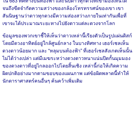
ใน 683 ทิศทางบนท้องฟ้า และนับดาวทุกดวงที่เขามองเห็นได้
จนถึงขีดจำกัดความสว่างของกล้องโทรทรรศน์ของเขา เขา
สันนิษฐานว่าดาวทุกดวงมีความส่องสว่างภายในเท่ากันเพื่อที่
เขาจะได้ประมาณระยะทางไปยังดาวแต่ละดวงจากโลก
ข้อมูลของพวกเขาชี้ให้เห็นว่าดาวเหล่านี้เรียงตัวเป็นรูปแผ่นดิสก์
โดยมีดวงอาทิตย์อยู่ใกล้ศูนย์กลาง ในบางทิศทาง เฮอร์เชลเห็น
ดวงดาวน้อยมาก และ “หลุมบนท้องฟ้า” ที่เฮอร์เชลสังเกตเห็นนั้น
ไม่ได้ว่างเปล่า แต่มีเมฆระหว่างดวงดาวหนาแน่นปิดกั้นมุมมอง
ของดวงดาวที่อยู่ไกลออกไปโดยสิ้นเชิง เหล่านี้ก่อให้เกิดความ
ผิดปกติอย่างมากตามขอบของแผนภาพ แต่ข้อผิดพลาดนี้ทำให้
นักดาราศาสตร์คนอื่นๆ ค้นคว้าเพิ่มเติม