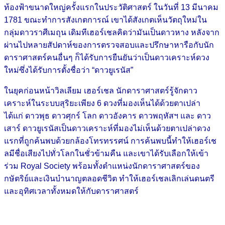
ท้องฟ้าขนาดใหญ่ครั้งแรกในประวัติศาสตร์ ในวันที่ 13 มีนาคม
1781 ขณะทำการสังเกตการณ์ เขาได้สังเกตเห็นวัตถุใหม่ใน
กลุ่มดาวราศีเมถุน เดิมทีเฮอร์เชลคิดว่ามันเป็นดาวหาง หลังจาก
ผ่านไปหลายสัปดาห์ของการตรวจสอบและปรึกษาหารือกับนัก
ดาราศาสตร์คนอื่นๆ ก็ได้รับการยืนยันว่าเป็นดาวเคราะห์ดวง
ใหม่ซึ่งได้รับการตั้งชื่อว่า “ดาวยูเรนัส”
ในยุคก่อนหน้าวิลเลียม เฮอร์เชล นักดาราศาสตร์รู้จักดาว
เคราะห์ในระบบสุริยะเพียง 6 ดวงที่มองเห็นได้ด้วยตาเปล่า
ได้แก่ ดาวพุธ ดาวศุกร์ โลก ดาวอังคาร ดาวพฤหัสฯ และ ดาว
เสาร์ ดาวยูเรนัสเป็นดาวเคราะห์ที่มองไม่เห็นด้วยตาเปล่าดวง
แรกที่ถูกค้นพบด้วยกล้องโทรทรรศน์ การค้นพบนี้ทำให้เฮอร์เช
ลมีชื่อเสียงไปทั่วโลกในชั่วข้ามคืน และเขาได้รับเลือกให้เข้า
ร่วม Royal Society พร้อมทั้งตำแหน่งนักดาราศาสตร์ของ
กษัตริย์และเงินบำนาญตลอดชีวิต ทำให้เฮอร์เชลเลิกเล่นดนตรี
และอุทิศเวลาทั้งหมดให้กับดาราศาสตร์