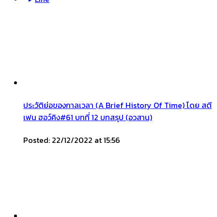
ประวัติย่อของกาลเวลา (A Brief History Of Time) โดย สตี
เฟน ฮอว์คิง#61 บทที่ 12 บทสรุป (อวสาน)
Posted: 22/12/2022 at 15:56