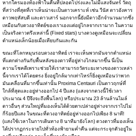
หากใครมองท้องฟ้าในคืนที่ปลอดโปร่งและไม่มีแสงจันทร์ วัตถุ
ที่สว่างที่สุดที่เราเห็นน่าจะเป็นดาวเคราะห์ เช่น วีนัส ดาวอังคาร
ดาวพฤหัสบดี และดาวเสาร์ นอกจากนี้ยังมีดาวอีกจำนวนมากซึ่ง
เหมือนกับดวงอาทิตย์ของเราเองแต่อยู่ไกลจากเรามาก ในความ
เป็นจริงดาวตรึงเหล่านี้ (Fixed stars) บางดวงดูเหมือนจะเปลี่ยน
ตำแหน่งเล็กน้อยเมื่อเทียบกันและกัน
ขณะที่โลกหมุนรอบดวงอาทิตย์ เราจะเห็นพวกมันจากตำแหน่ง
ที่แตกต่างกันกับพื้นหลังของดาวที่อยู่ห่างไกลมากขึ้น นี่เป็น
ความโชคดีเพราะช่วยให้เราสามารถวัดระยะทางของดาวเหล่า
นี้จากเราได้โดยตรง ยิ่งอยู่ใกล้มากเท่าไหร่ก็ยิ่งดูเหมือนว่าพวก
มันเคลื่อนที่มากขึ้นเท่านั้น Proxima Centauri เป็นดาวฤกษ์ที่
ใกล้ที่สุดและอยู่ห่างออกไป 4 ปีแสง (แสงจากดวงนี้ใช้เวลา
ประมาณ 4 ปีจึงจะถึงพื้นโลก) หรือประมาณ 23 ล้านล้านไมล์
ดาวอื่นๆ ส่วนใหญ่ที่มองเห็นได้ด้วยตาเปล่าอยู่ห่างจากเราไปไม่
กี่ร้อยปีแสง ในขณะที่ดวงอาทิตย์อยู่ห่างออกไปเพียง 8 นาที!
(แสงใช้เวลาในการเดินทาง 8 นาทีมายังโลก) ดวงดาวที่มองเห็น
ได้ปรากฏกระจายไปทั่วท้องฟ้ายามค่ำคืน แต่จะกระจุกตัวอยู่ใน