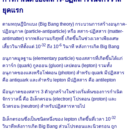
ยุคแรก
ตามทฤษฎีบิกแบง (Big Bang theory) กระบวนการสร้างอนุภาค-
ปฏิอนุภาค (particle-antiparticle) หรือ สสาร-ปฏิสสาร (matter-
antimatter) จากพลังงานบริสุทธิ์ เกิดขึ้นในช่วงเวลาเพียงเศษ
-32
-6
เสี้ยววินาทีตั้งแต่ 10
ถึง 10
วินาที หลังการเกิด Big Bang
อนุภาคมูลฐาน (elementary particle) ของสสารที่เกิดขึ้นได้แก่
ควาร์ก (quark) กูลออน (gluon) เลปตอน (lepton) รวมทั้ง
อนุภาคของแสงหรือโฟตอน (photon) สำหรับ quark มีปฏิสสาร
คือ antiquark และสำหรับ lepton มีปฏิสสาร คือ antilepton
มีอนุภาคของสสาร 3 ตัวถูกสร้างในช่วงเริ่มต้นของการกำเนิด
จักรวาลนี้ คือ อิเล็กตรอน (electron) โปรตอน (proton) และ
นิวตรอน (neutron) สำหรับปฏิสสารหายไป
-32
อิเล็กตรอนซึ่งเป็นชนิดหนึ่งของ lepton เกิดขึ้นที่เวลา 10
วินาทีหลังการเกิด Big Bang ส่วนโปรตอนและนิวตรอน ถูก