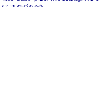
สาขากลศาสตร์ควอนตัม