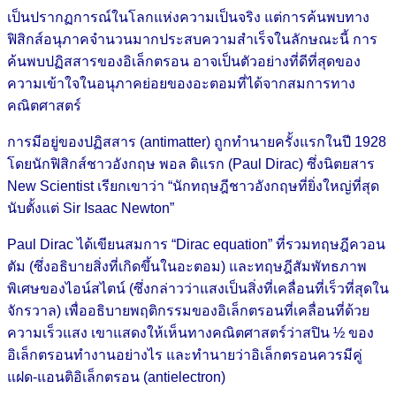
เป็นปรากฏการณ์ในโลกแห่งความเป็นจริง แต่การค้นพบทาง
ฟิสิกส์อนุภาคจำนวนมากประสบความสำเร็จในลักษณะนี้ การ
ค้นพบปฏิสสารของอิเล็กตรอน อาจเป็นตัวอย่างที่ดีที่สุดของ
ความเข้าใจในอนุภาคย่อยของอะตอมที่ได้จากสมการทาง
คณิตศาสตร์
การมีอยู่ของปฏิสสาร (antimatter) ถูกทำนายครั้งแรกในปี 1928
โดยนักฟิสิกส์ชาวอังกฤษ พอล ดิแรก (Paul Dirac) ซึ่งนิตยสาร
New Scientist เรียกเขาว่า “นักทฤษฎีชาวอังกฤษที่ยิ่งใหญ่ที่สุด
นับตั้งแต่ Sir Isaac Newton”
Paul Dirac ได้เขียนสมการ “Dirac equation” ที่รวมทฤษฎีควอน
ตัม (ซึ่งอธิบายสิ่งที่เกิดขึ้นในอะตอม) และทฤษฎีสัมพัทธภาพ
พิเศษของไอน์สไตน์ (ซึ่งกล่าวว่าแสงเป็นสิ่งที่เคลื่อนที่เร็วที่สุดใน
จักรวาล) เพื่ออธิบายพฤติกรรมของอิเล็กตรอนที่เคลื่อนที่ด้วย
ความเร็วแสง เขาแสดงให้เห็นทางคณิตศาสตร์ว่าสปิน ½ ของ
อิเล็กตรอนทำงานอย่างไร และทำนายว่าอิเล็กตรอนควรมีคู่
แฝด-แอนติอิเล็กตรอน (antielectron)