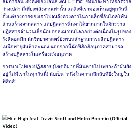
สมการอันโด่งดังของไอน์สไตน์ E = mc
ซึ่งน่าจะทำให้จักรวาล
ว่างเปล่า มีเพียงพลังงานเท่านั้น แต่สิ่งที่เรามองเห็นอยู่ทุกวันนี้
ตั้งแต่ร่างกายของเราไปจนถึงดวงดาวในกาแล็กซี่อันไกลโพ้น
ล้วนสร้างจากสสาร แต่ปฏิสสารนั้นหาได้ยากมากในจักรวาล
ปฏิสสารจำนวนเล็กน้อยตกลงมาบนโลกอย่างต่อเนื่องในรูปของ
รังสีคอสมิก นักวิทยาศาสตร์ยังพบหลักฐานการผลิตปฏิสสาร
เหนือพายุฝนฟ้าคะนอง นอกจากนี้นักฟิสิกส์อนุภาคสามารถ
สร้างปฏิสสารในเครื่องเร่งอนุภาค
การหายไปของปฏิสสาร (โชคดีมากที่มันหายไป เพราะถ้ามันยัง
อยู่ ไม่มีเราในทุกวันนี้) นับเป็น “หนึ่งในความลึกลับที่ยิ่งใหญ่ใน
ฟิสิกส์”