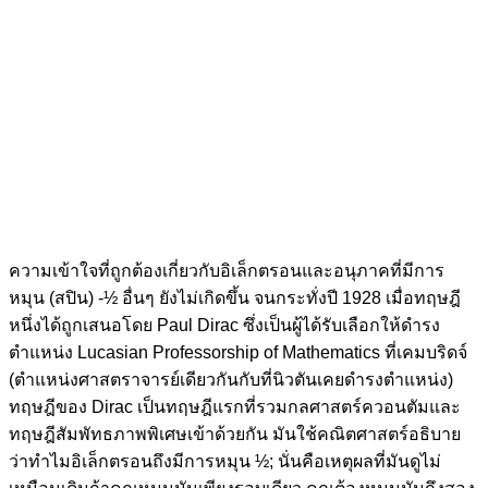
ความเข้าใจที่ถูกต้องเกี่ยวกับอิเล็กตรอนและอนุภาคที่มีการ
หมุน (สปิน) -½ อื่นๆ ยังไม่เกิดขึ้น จนกระทั่งปี 1928 เมื่อทฤษฎี
หนึ่งได้ถูกเสนอโดย Paul Dirac ซึ่งเป็นผู้ได้รับเลือกให้ดำรง
ตำแหน่ง Lucasian Professorship of Mathematics ที่เคมบริดจ์
(ตำแหน่งศาสตราจารย์เดียวกันกับที่นิวตันเคยดำรงตำแหน่ง)
ทฤษฎีของ Dirac เป็นทฤษฎีแรกที่รวมกลศาสตร์ควอนตัมและ
ทฤษฎีสัมพัทธภาพพิเศษเข้าด้วยกัน มันใช้คณิตศาสตร์อธิบาย
ว่าทำไมอิเล็กตรอนถึงมีการหมุน ½; นั่นคือเหตุผลที่มันดูไม่