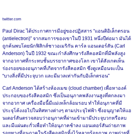
twitter.com
Paul Dirac ได้ประกาศการมีอยู่ของปฏิสสาร “แอนติอิเล็กตรอน
(antielectron)” จากสมการของเขาในปี 1931 หนึ่งปีต่อมา มันได้
ถูกค้นพบโดยนักฟิสิกส์ชาวอเมริกัน คาร์ล แอนเดอร์สัน (Carl
Anderson) ในปี 1932 ขณะกำลังศึกษารังสีคอสมิกที่มีพลังสูง
จากอวกาศที่กระทบชั้นบรรยากาศของโลก เขาได้สังเกตเห็น
ร่องรอยของอนุภาคที่เกิดจากรังสีคอสมิก ซึ่งดูเหมือนจะเป็น
“บางสิ่งที่มีประจุบวก และมีมวลเท่ากันกับอิเล็กตรอน”
Carl Anderson ได้สร้างห้องเมฆ (cloud chamber) เพื่อหาองค์
ประกอบของรังสีคอสมิก ซึ่งเป็นอนุภาคพลังงานสูงที่ตกลงมา
จากอวกาศ เครื่องมือนี้มีแม่เหล็กล้อมรอบ ทำให้อนุภาคที่มี
ประจุโค้งงอไปในทิศทางต่างๆ ตามประจุไฟฟ้า ซึ่งอนุญาตให้แอ
นเดอร์สันตรวจสอบว่าอนุภาคที่ผ่านเข้ามามีประจุบวกหรือลบ
และมีแผ่นตะกั่วเพื่อทำให้อนุภาคช้าลง แอนเดอร์สันถ่ายภาพ
รอยทางที่อนุภาคในรังสีคอสมิกทิ้งไว้หลายร้อยภาพ ภาพถ่ายที่