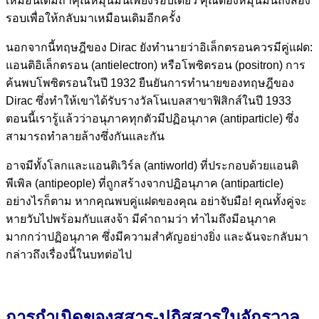
เหมือนเดิมถ้าคุณหมุนมันเพียงรอบเดียว คุณต้องหมุนมันถึงสอง
รอบเพื่อให้กลับมาเหมือนเดิมอีกครั้ง
นอกจากนี้ทฤษฎีของ Dirac ยังทำนายว่าอิเล็กตรอนควรมีคู่แฝด:
แอนติอิเล็กตรอน (antielectron) หรือโพซิตรอน (positron) การ
ค้นพบโพซิตรอนในปี 1932 ยืนยันการทำนายของทฤษฎีของ
Dirac ซึ่งทำให้เขาได้รับรางวัลโนเบลสาขาฟิสิกส์ในปี 1933
ตอนนี้เรารู้แล้วว่าอนุภาคทุกตัวมีปฏิอนุภาค (antiparticle) ซึ่ง
สามารถทำลายล้างซึ่งกันและกัน
อาจมีทั้งโลกและแอนติเวิร์ล (antiworld) ที่ประกอบด้วยแอนติ
พีเพิล (antipeople) ที่ถูกสร้างจากปฏิอนุภาค (antiparticle)
อย่างไรก็ตาม หากคุณพบคู่แฝดของคุณ อย่าจับมือ! คุณทั้งคู่จะ
หายวับไปพร้อมกับแสงจ้า มีคำถามว่า ทำไมถึงมีอนุภาค
มากกว่าปฏิอนุภาค ซึ่งมีความสำคัญอย่างยิ่ง และฉันจะกลับมา
กล่าวถึงเรื่องนี้ในบทต่อไป
การกำเนิดของสสาร-ปฏิสสารในจักรวาล