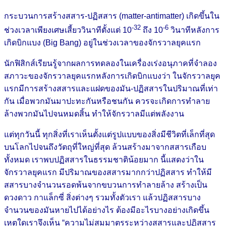
กระบวนการสร้างสสาร-ปฏิสสาร (matter-antimatter) เกิดขึ้นใน
-32
-6
ช่วงเวลาเพียงเศษเสี้ยววินาทีตั้งแต่ 10
ถึง 10
วินาทีหลังการ
เกิดบิกแบง (Big Bang) อยู่ในช่วงเวลาของจักรวาลยุคแรก
นักฟิสิกส์เรียนรู้จากผลการทดลองในเครื่องเร่งอนุภาคที่จำลอง
สภาวะของจักรวาลยุคแรกหลังการเกิดบิกแบงว่า ในจักรวาลยุค
แรกมีการสร้างสสารและแฝดของมัน-ปฏิสสารในปริมาณที่เท่า
กัน เมื่อพวกมันมาปะทะกันหรือชนกัน ควรจะเกิดการทำลาย
ล้างพวกมันไปจนหมดสิ้น ทำให้จักรวาลมีแต่พลังงาน
แต่ทุกวันนี้ ทุกสิ่งที่เราเห็นตั้งแต่รูปแบบของสิ่งมีชีวิตที่เล็กที่สุด
บนโลกไปจนถึงวัตถุที่ใหญ่ที่สุด ล้วนสร้างมาจากสสารเกือบ
ทั้งหมด เราพบปฏิสสารในธรรมชาติน้อยมาก นี้แสดงว่าใน
จักรวาลยุคแรก มีปริมาณของสสารมากกว่าปฏิสสาร ทำให้มี
สสารบางจำนวนรอดพ้นจากขบวนการทำลายล้าง สร้างเป็น
ดวงดาว กาแล็กซี่ สิ่งต่างๆ รวมทั้งตัวเรา แล้วปฏิสสารบาง
จำนวนของมันหายไปได้อย่างไร ต้องมีอะไรบางอย่างเกิดขึ้น
เหตุใดเราจึงเห็น “ความไม่สมมาตรระหว่างสสารและปฏิสสาร