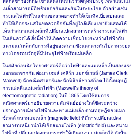
ฟิสิกส์ชาวอังกฤษ เขาแสดงให้เห็นว่าวัตถุที่มีประจุไฟฟ้าและแม่
เหล็กสามารถมีอิทธิพลต่อกันและกันในระยะไกล ตัวอย่างเช่น
กระแสไฟฟ้าที่ไหลผ่านขดลวดอาจทำให้เข็มทิศเบี่ยงเบนและ
ทำให้เกิดกระแสในขดลวดอีกอันที่อยู่ใกล้เคียง เขายังแสดงให้
เห็นว่าสนามแม่เหล็กที่เปลี่ยนแปลงสามารถสร้างกระแสไฟฟ้า
ในเส้นลวดได้ สิ่งนี้ทำให้เกิดความเชื่อมโยงระหว่างไฟฟ้ากับ
สนามแม่เหล็กกับการมีอยู่ของสนามซึ่งแตกต่างกันไปตามระยะ
ทางโดยรอบวัตถุที่มีประจุไฟฟ้าหรือแม่เหล็ก
ในสมัยก่อนนักวิทยาศาสตร์คิดว่าไฟฟ้าและแม่เหล็กเป็นสองแรง
แยกออกจากกัน ต่อมา เจมส์ เคลิร์ก แมกซ์เวลล์ (James Clerk
Maxwell) นักคณิตศาสตร์และนักฟิสิกส์ชาวสก็อต ได้ตั้งทฤษฎี
การแผ่คลื่นแม่เหล็กไฟฟ้า (Maxwell’s theory of
electromagnetic radiation) ในปี 1865 โดยใช้สมการ
คณิตศาสตร์มาอธิบายความสัมพันธ์อย่างใกล้ชิดระหว่าง
ปรากฏการณ์ทางไฟฟ้าและทางแม่เหล็ก ตามทฤษฎีของแมก
ซ์เวลล์ สนามแม่เหล็ก (magnetic field) ที่มีการเปลี่ยนแปลง
สามารถเหนี่ยวนำให้เกิดสนามไฟฟ้า (electric field) และสนาม
ไฟฟ้าที่เปลี่ยนแปลงสามารถทำให้เกิดสนามแม่เหล็กได้ ดังนั้น