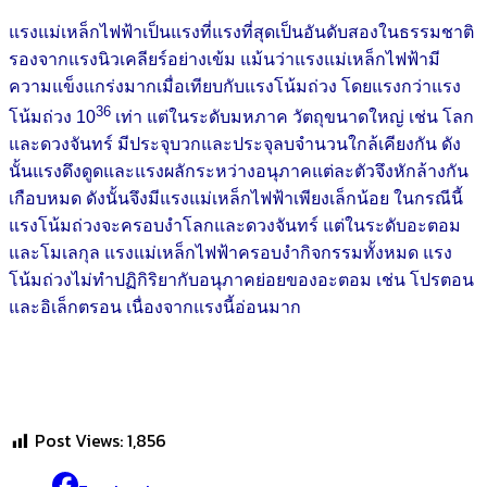
แรงแม่เหล็กไฟฟ้าเป็นแรงที่แรงที่สุดเป็นอันดับสองในธรรมชาติ
รองจากแรงนิวเคลียร์อย่างเข้ม แม้นว่าแรงแม่เหล็กไฟฟ้ามี
ความแข็งแกร่งมากเมื่อเทียบกับแรงโน้มถ่วง โดยแรงกว่าแรง
36
โน้มถ่วง 10
เท่า แต่ในระดับมหภาค วัตถุขนาดใหญ่ เช่น โลก
และดวงจันทร์ มีประจุบวกและประจุลบจำนวนใกล้เคียงกัน ดัง
นั้นแรงดึงดูดและแรงผลักระหว่างอนุภาคแต่ละตัวจึงหักล้างกัน
เกือบหมด ดังนั้นจึงมีแรงแม่เหล็กไฟฟ้าเพียงเล็กน้อย ในกรณีนี้
แรงโน้มถ่วงจะครอบงำโลกและดวงจันทร์ แต่ในระดับอะตอม
และโมเลกุล แรงแม่เหล็กไฟฟ้าครอบงำกิจกรรมทั้งหมด แรง
โน้มถ่วงไม่ทำปฏิกิริยากับอนุภาคย่อยของอะตอม เช่น โปรตอน
และอิเล็กตรอน เนื่องจากแรงนี้อ่อนมาก
Post Views:
1,856