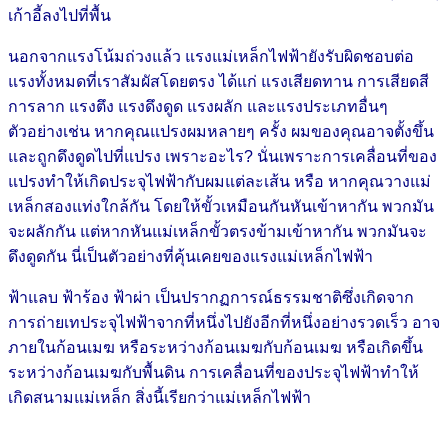
เก้าอี้ลงไปที่พื้น
นอกจากแรงโน้มถ่วงแล้ว แรงแม่เหล็กไฟฟ้ายังรับผิดชอบต่อ
แรงทั้งหมดที่เราสัมผัสโดยตรง ได้แก่ แรงเสียดทาน การเสียดสี
การลาก แรงตึง แรงดึงดูด แรงผลัก และแรงประเภทอื่นๆ
ตัวอย่างเช่น หากคุณแปรงผมหลายๆ ครั้ง ผมของคุณอาจตั้งขึ้น
และถูกดึงดูดไปที่แปรง เพราะอะไร? นั่นเพราะการเคลื่อนที่ของ
แปรงทำให้เกิดประจุไฟฟ้ากับผมแต่ละเส้น หรือ หากคุณวางแม่
เหล็กสองแท่งใกล้กัน โดยให้ขั้วเหมือนกันหันเข้าหากัน พวกมัน
จะผลักกัน แต่หากหันแม่เหล็กขั้วตรงข้ามเข้าหากัน พวกมันจะ
ดึงดูดกัน นี่เป็นตัวอย่างที่คุ้นเคยของแรงแม่เหล็กไฟฟ้า
ฟ้าแลบ ฟ้าร้อง ฟ้าผ่า เป็นปรากฏการณ์ธรรมชาติซึ่งเกิดจาก
การถ่ายเทประจุไฟฟ้าจากที่หนึ่งไปยังอีกที่หนึ่งอย่างรวดเร็ว อาจ
ภายในก้อนเมฆ หรือระหว่างก้อนเมฆกับก้อนเมฆ หรือเกิดขึ้น
ระหว่างก้อนเมฆกับพื้นดิน การเคลื่อนที่ของประจุไฟฟ้าทำให้
เกิดสนามแม่เหล็ก สิ่งนี้เรียกว่าแม่เหล็กไฟฟ้า