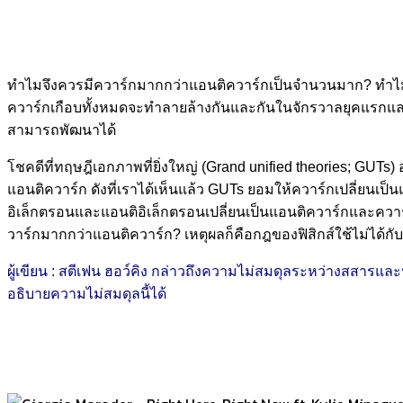
ทำไมจึงควรมีควาร์กมากกว่าแอนติควาร์กเป็นจำนวนมาก? ทำไมคว
ควาร์กเกือบทั้งหมดจะทำลายล้างกันและกันในจักรวาลยุคแรกและปล
สามารถพัฒนาได้
โชคดีที่ทฤษฎีเอกภาพที่ยิ่งใหญ่ (Grand unified theories; GUT
แอนติควาร์ก ดังที่เราได้เห็นแล้ว GUTs ยอมให้ควาร์กเปลี่ยนเป็
อิเล็กตรอนและแอนติอิเล็กตรอนเปลี่ยนเป็นแอนติควาร์กและควาร์ก
วาร์กมากกว่าแอนติควาร์ก? เหตุผลก็คือกฎของฟิสิกส์ใช้ไม่ได้กั
ผู้เขียน : สตีเฟน ฮอว์คิง กล่าวถึงความไม่สมดุลระหว่างสสารแล
อธิบายความไม่สมดุลนี้ได้