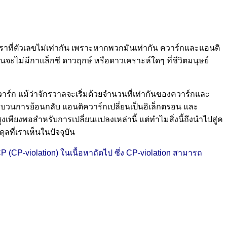
ที่ตัวเลขไม่เท่ากัน เพราะหากพวกมันเท่ากัน ควาร์กและแอนติ
ะไม่มีกาแล็กซี ดาวฤกษ์ หรือดาวเคราะห์ใดๆ ที่ชีวิตมนุษย์
าร์ก แม้ว่าจักรวาลจะเริ่มด้วยจำนวนที่เท่ากันของควาร์กและ
กระบวนการย้อนกลับ แอนติควาร์กเปลี่ยนเป็นอิเล็กตรอน และ
พียงพอสำหรับการเปลี่ยนแปลงเหล่านี้ แต่ทำไมสิ่งนี้ถึงนำไปสู่ค
ที่เราเห็นในปัจจุบัน
(CP-violation) ในเนื้อหาถัดไป ซึ่ง CP-violation สามารถ