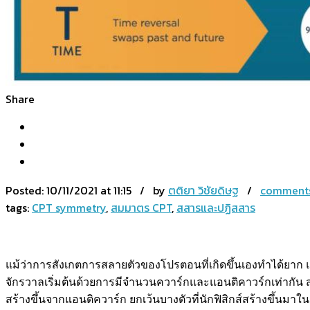
Share
Posted:
10/11/2021 at 11:15 / by
ตติยา วิชัยดิษฐ
/
comments
tags:
CPT symmetry
,
สมมาตร CPT
,
สสารและปฏิสสาร
แม้ว่าการสังเกตการสลายตัวของโปรตอนที่เกิดขึ้นเองทำได้ยาก 
จักรวาลเริ่มต้นด้วยการมีจำนวนควาร์กและแอนติคาวร์กเท่ากั
สร้างขึ้นจากแอนติควาร์ก ยกเว้นบางตัวที่นักฟิสิกส์สร้างขึ้นมา