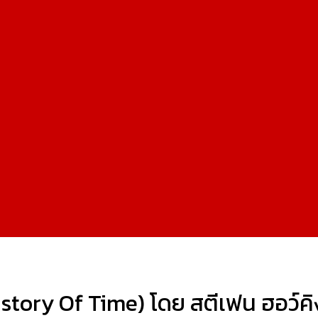
istory Of Time) โดย สตีเฟน ฮอว์ค