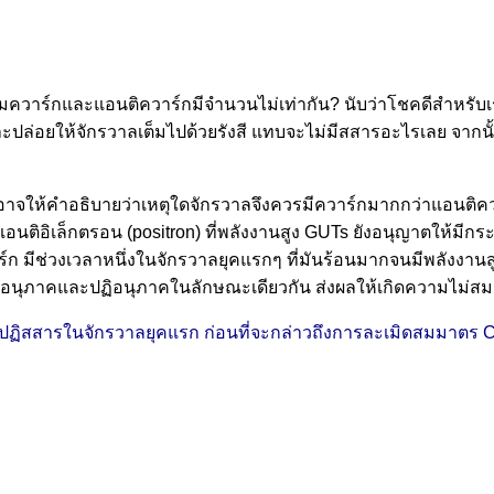
าร์กและแอนติควาร์กมีจำนวนไม่เท่ากัน? นับว่าโชคดีสำหรับเรา
่อยให้จักรวาลเต็มไปด้วยรังสี แทบจะไม่มีสสารอะไรเลย จากนั้นจ
s) อาจให้คำอธิบายว่าเหตุใดจักรวาลจึงควรมีควาร์กมากกว่าแอนติคว
นแอนติอิเล็กตรอน (positron) ที่พลังงานสูง GUTs ยังอนุญาตให้มี
 มีช่วงเวลาหนึ่งในจักรวาลยุคแรกๆ ที่มันร้อนมากจนมีพลังงานสูงเ
บอนุภาคและปฏิอนุภาคในลักษณะเดียวกัน ส่งผลให้เกิดความไม่สมดุล
ะปฏิสสารในจักรวาลยุคแรก ก่อนที่จะกล่าวถึงการละเมิดสมมาตร CP 