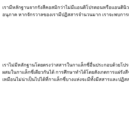
เรามีหลักฐานจากรังสีคอสมิกว่าไม่มีแอนติโปรตอนหรือแอนตินิวต
อนุภาค หากจักรวาลของเรามีปฏิสสารจำนวนมาก เราจะพบการแผ
เราไม่มีหลักฐานโดยตรงว่าสสารในกาแล็กซี่อื่นประกอบด้วยโปร
ผสมในกาแล็กซี่เดียวกันได้ การศึกษาทำได้โดยสังเกตการแผ่รัง
เหมือนไม่น่าเป็นไปได้ที่กาแล็กซี่บางแห่งจะมีทั้งมีสสารและปฏิสส