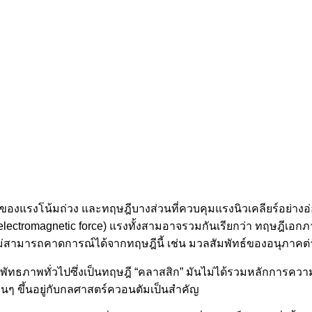
องแรงโน้มถ่วง และทฤษฎีบางส่วนที่ควบคุมแรงนิวเคลียร์อย่างอ่อน 
electromagnetic force) แรงทั้งสามอาจรวมกันเรียกว่า ทฤษฎีเอกภาพที
ไม่สามารถคาดการณ์ได้จากทฤษฎีนี้ เช่น มวลสัมพัทธ์ของอนุภาคต
พัทธภาพทั่วไปซึ่งเป็นทฤษฎี “คลาสสิก” มันไม่ได้รวมหลักการควา
นๆ ขึ้นอยู่กับกลศาสตร์ควอนตัมเป็นสำคัญ