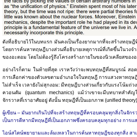
ดังที่อธิบายไว้ในบทแรก มันคงเป็นเรื่องยากมากที่จะสร้างทฤษฎีท
โดยการค้นหาทฤษฎีบางส่วนที่อธิบายเหตุการณ์ที่เกิดขึ้นในวงจ
ของอะตอม โดยไม่ต้องรู้ถึงโครงสร้างภายในของนิวเคลียสของ
อย่างไรก็ตาม ในท้ายที่สุด เราหวังว่าจะพบทฤษฎีที่สมบูรณ์ สอ
การเลือกค่าของตัวเลขตามอำเภอใจในทฤษฎี การแสวงหาทฤษฎีดังกล
ไม่สำเร็จ เวลายังไม่สุกงอม: มีทฤษฎีบางส่วนเกี่ยวกับแรงโน้มถ่วง
ควอนตัม (quantum mechanics) แม้ว่าเขาจะมีบทบาทสำคัญใน
จักรวาลที่เราอาศัยอยู่ ดังนั้น ทฤษฎีที่เป็นเอกภาพ (unified theo
ผู้เขียน – มันยากเกินไปที่จะสร้างทฤษฎีที่ครอบคลุมทุกสิ่งในจักร
เป็นการดีหากมีทฤษฎีที่เป็นเอกภาพซึ่งครอบคลุมทุกอย่าง การแส
ไอน์สไตน์พยายามและล้มเหลวในการค้นหาทฤษฎีของทุกสิ่ง สาเหตุห