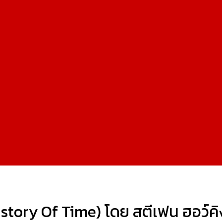
istory Of Time) โดย สตีเฟน ฮอว์ค