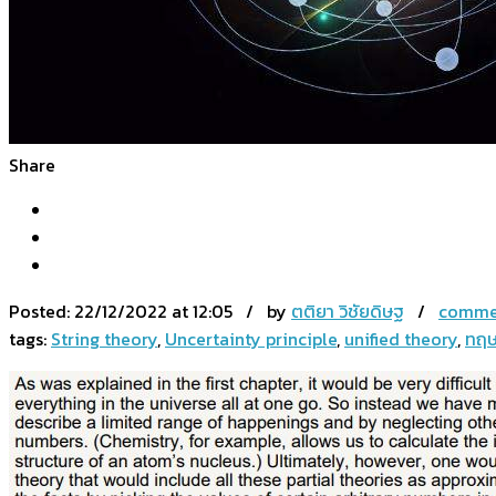
Share
Posted:
22/12/2022 at 12:05 / by
ตติยา วิชัยดิษฐ
/
commen
tags:
String theory
,
Uncertainty principle
,
unified theory
,
ทฤษ