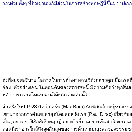
วอนตัม ทั้งๆ ที่ตัวเขาเองก็มีส่วนในการสร้างทฤษฎีนี้ขึ้นมา ห
ดังที่ผมจะอธิบาย โอกาสในการค้นหาทฤษฎีดังกล่าวดูเหมือนจะดีข
ก่อน! ตัวอย่างเช่น ในตอนต้นของศตวรรษนี้ มีความคิดว่าทุกส
หลักการความไม่แน่นอนได้ยุติความคิดนี้ไป
อีกครั้งในปี 1928 มัคส์ บอร์น (Max Born) นักฟิสิกส์และผู้ชนะรา
เขามาจากการค้นพบล่าสุดโดยพอล ดิแรก (Paul Dirac) เกี่ยวกับสม
เป็นจุดจบของฟิสิกส์เชิงทฤษฎี อย่างไรก็ตาม การค้นพบนิวตรอนและแ
ตอนนี้เราอาจใกล้ถึงจุดสิ้นสุดของการค้นหากฎสูงสุดของธรรมชา