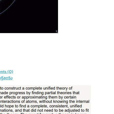
ts (0)
ฎีสตริง