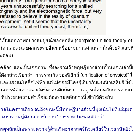
ี่เป็นเอกภาพอย่างสมบูรณ์ของทุกสิ่ง (complete unified theory o
ำกัด และละเลยผลกระทบอื่นๆ หรือประมาณค่าเหล่านั้นด้วยตัวเลขที
อะตอม)
ดคล้อง และเป็นเอกภาพ ซึ่งจะรวมถึงทฤษฎีบางส่วนทั้งหมดเหล่านี
่าวเรียกว่า “การรวมกันของฟิสิกส์ (unification of physics)” ไ
และแรงแม่เหล็กไฟฟ้า แต่ไม่ค่อยมีใครรู้เกี่ยวกับแรงนิวเคลียร์ ยิ
การพัฒนากลศาสตร์ควอนตัมก็ตาม แต่ดูเหมือนหลักการความไม่
ry) ที่ประสบความสำเร็จจะต้องรวมหลักการนี้เข้าไว้ด้วยกัน
วาลในคราวเดียว จนถึงขณะนี้มีทฤษฎีบางส่วนที่มุ่งเน้นไปที่แง่มุมต่
วงหาทฤษฎีดังกล่าวเรียกว่า “การรวมกันของฟิสิกส์”
ลักเป็นเพราะความรู้ด้านวิทยาศาสตร์นิวเคลียร์ในเวลานั้นยังไม