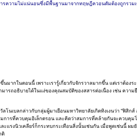
ลักการความไม่แน่นอนซึ่งมีพื้นฐานมาจากทฤษฎีควอนตัมต้องถูกรวมเ
ึ้นมากในตอนนี้ เพราะเรารู้เกี่ยวกับจักรวาลมากขึ้น แต่เราต้อง
ิ่งสามารถอธิบายได้ในแง่ของคุณสมบัติของสสารต่อเนื่อง เช่น 
งวัลโนเบลกล่าวกับกลุ่มผู้มาเยือนมหาวิทยาลัยเกิตทิงเงนว่า “ฟิสิกส
การที่ควบคุมอิเล็กตรอน และคิดว่าสมการที่คล้ายกันจะควบคุมโปรตอ
รงนิวเคลียร์ก็กระทบกระเทือนสิ่งนั้นเช่นกัน เมื่อพูดเช่นนี้ ผมยั
ติ