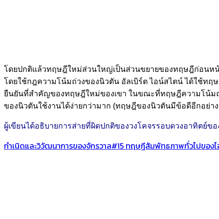
โดยปกติแล้วทฤษฎีใหม่ส่วนใหญ่เป็นส่วนขยายของทฤษฎีก่อนหน้านี
โดยใช้กฎความโน้มถ่วงของนิวตัน อัลเบิร์ต ไอน์สไตน์ ได้ใช้ทฤษฎ
ยืนยันที่สำคัญของทฤษฎีใหม่ของเขา ในขณะที่ทฤษฎีความโน้มถ่
ของนิวตันใช้งานได้ง่ายกว่ามาก (ทฤษฎีของนิวตันมีข้อดีอีกอย่า
ผู้เขียนได้อธิบายการส่ายที่ผิดปกติของวงโคจรรอบดวงอาทิตย์ขอ
กำเนิดและวิวัฒนาการของจักรวาล#15 ทฤษฎีสัมพัทธภาพทั่วไปของไอ