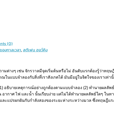
ts (0)
่อของกาลเวลา
,
สตีเฟน ฮอว์คิง
ามต่างๆ เช่น จักรวาลมีจุดเริ่มต้นหรือไม่ อันดับแรกต้องรู้ว่าทฤ
ในแบบจำลองกับสิ่งที่เราสังเกตได้ มันมีอยู่ในจิตใจของเราเท่านั
) อธิบายเหตุการณ์อย่างถูกต้องตามแบบจำลอง (2) ทำนายผลลัพธ์ห
สี่ ดิน อากาศ ไฟ และน้ำ นั้นเรียบง่าย แต่ไม่ได้ทำนายผลลัพธ์ใดๆ
องมัน และแปรผกผันกับกำลังสองของระยะห่างระหว่างมวล ซึ่งทฤษฎี