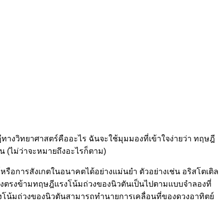
ษฎีทางวิทยาศาสตร์คืออะไร ฉันจะใช้มุมมองที่เข้าใจง่ายว่า ทฤษฎี
้น (ไม่ว่าจะหมายถึงอะไรก็ตาม)
รือการสังเกตในอนาคตได้อย่างแม่นยำ ตัวอย่างเช่น อริสโตเติล
 ในทางตรงข้ามทฤษฎีแรงโน้มถ่วงของนิวตันเป็นไปตามแบบจำลองที่
แรงโน้มถ่วงของนิวตันสามารถทำนายการเคลื่อนที่ของดวงอาทิตย์