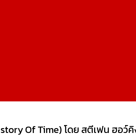
History Of Time) โดย สตีเฟน ฮอว์