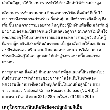
คำมั่นสัญญาให้กับเกษตรกรทำให้ต้องเสียค่าใช้จ่ายอย่างสูง
เมื่อเกษตรกรจำนวนมากเปลี่ยนจากการใช้เมล็ดพันธุ์ที่เก็บไว้
เอง การพึ่งพาตลาดสำหรับเมล็ดพันธุ์และปัจจัยการผลิตอื่นๆ จึง
เพิ่มขึ้น เกษตรกรรายย่อยส่วนใหญ่ต้องกู้ยืมเงินเพื่อซื้อเมล็ดพันธุ์
ยาฆ่าแมลง และปุ๋ยราคาแพงในแต่ละฤดูกาล ธนาคารไม่เต็มใจ
ที่จะปล่อยกู้ให้กับเกษตรกรรายย่อย และหลายรายถูกบังคับให้กู้
ยืมจากผู้หาเงินอิสระที่คิดอัตราดอกเบี้ยสูง เมื่อฝ้ายให้ผลผลิตลด
ลง พืชล้มเหลว หรือตลาดฝ้ายล่มสลาย เกษตรกรไม่สามารถ
ชำระคืนเงินกู้ได้และถูกผลักให้เข้าสู่วงจรแห่งหนี้และความ
ยากจน
การผูกขาดเมล็ดพันธุ์ ต้นทุนการผลิตที่สูงและหนี้สิน เชื่อมโยง
กับจำนวนการฆ่าตัวตายของชาวนาในอินเดียในช่วงสอง
ทศวรรษที่ผ่านมาซึ่งส่วนใหญ่เกิดขึ้นในแถบที่ปลูกฝ้าย ตาม
รายงานของ National Crime Records Bureau (NCRB) มี
เกษตรกรที่ฆ่าตัวตาย 321,428 รายในช่วงปี 1995-2015
เหตุใดชาวนาอินเดียจึงยังคงปลูกฝ้ายจีเอ็ม