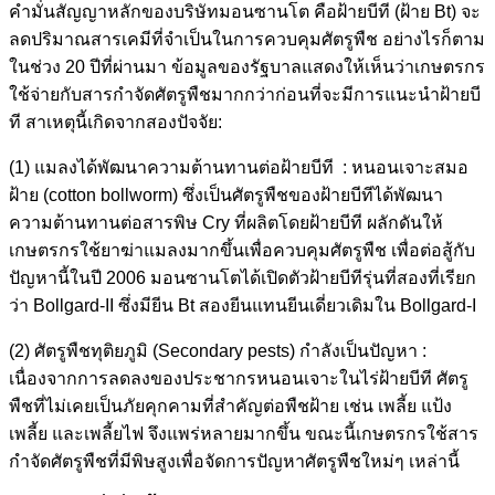
คำมั่นสัญญาหลักของบริษัทมอนซานโต คือฝ้ายบีที (ฝ้าย Bt) จะ
ลดปริมาณสารเคมีที่จำเป็นในการควบคุมศัตรูพืช อย่างไรก็ตาม
ในช่วง 20 ปีที่ผ่านมา ข้อมูลของรัฐบาลแสดงให้เห็นว่าเกษตรกร
ใช้จ่ายกับสารกำจัดศัตรูพืชมากกว่าก่อนที่จะมีการแนะนำฝ้ายบี
ที สาเหตุนี้เกิดจากสองปัจจัย:
(1) แมลงได้พัฒนาความต้านทานต่อฝ้ายบีที : หนอนเจาะสมอ
ฝ้าย (cotton bollworm) ซึ่งเป็นศัตรูพืชของฝ้ายบีทีได้พัฒนา
ความต้านทานต่อสารพิษ Cry ที่ผลิตโดยฝ้ายบีที ผลักดันให้
เกษตรกรใช้ยาฆ่าแมลงมากขึ้นเพื่อควบคุมศัตรูพืช เพื่อต่อสู้กับ
ปัญหานี้ในปี 2006 มอนซานโตได้เปิดตัวฝ้ายบีทีรุ่นที่สองที่เรียก
ว่า Bollgard-II ซึ่งมียีน Bt สองยีนแทนยีนเดี่ยวเดิมใน Bollgard-I
(2) ศัตรูพืชทุติยภูมิ (Secondary pests) กำลังเป็นปัญหา :
เนื่องจากการลดลงของประชากรหนอนเจาะในไร่ฝ้ายบีที ศัตรู
พืชที่ไม่เคยเป็นภัยคุกคามที่สำคัญต่อพืชฝ้าย เช่น เพลี้ย แป้ง
เพลี้ย และเพลี้ยไฟ จึงแพร่หลายมากขึ้น ขณะนี้เกษตรกรใช้สาร
กำจัดศัตรูพืชที่มีพิษสูงเพื่อจัดการปัญหาศัตรูพืชใหม่ๆ เหล่านี้