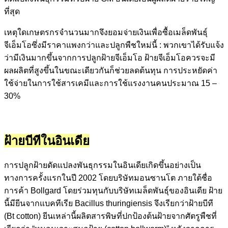
ที่สุด
เหตุใดเกษตรกรจำนวนมากจึงยอมจ่ายเงินเพื่อซื้อเมล็ดพันธุ์
จีเอ็มโอซึ่งมีราคาแพงกว่าและปลูกพืชใหม่นี้ : พวกเขาได้รับแจ้ง
ว่ามีเงินมากขึ้นจากการปลูกฝ้ายจีเอ็มโอ ฝ้ายจีเอ็มโอควรจะมี
ผลผลิตที่สูงขึ้นในขณะเดียวกันก็ช่วยลดต้นทุน การประหยัดค่า
ใช้จ่ายในการใช้สารเคมีและการใช้แรงงานคนประมาณ 15 –
30%
ฝ้ายบีทีในอินเดีย
การปลูกฝ้ายดัดแปลงพันธุกรรมในอินเดียเกิดขึ้นอย่างเป็น
ทางการครั้งแรกในปี 2002 โดยบริษัทมอนซานโต ภายใต้ชื่อ
การค้า Bollgard โดยร่วมทุนกับบริษัทเมล็ดพันธุ์ของอินเดีย ฝ้าย
นี้มียีนจากแบคทีเรีย Bacillus thuringiensis จึงเรียกว่าฝ้ายบีที
(Bt cotton) ยีนเหล่านี้ผลิตสารพิษที่ปกป้องต้นฝ้ายจากศัตรูพืชที่