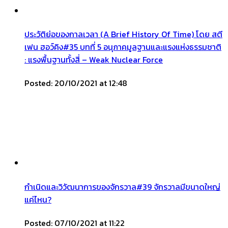
ประวัติย่อของกาลเวลา (A Brief History Of Time) โดย สตี
เฟน ฮอว์คิง#35 บทที่ 5 อนุภาคมูลฐานและแรงแห่งธรรมชาติ
: แรงพื้นฐานทั้งสี่ – Weak Nuclear Force
Posted: 20/10/2021 at 12:48
กำเนิดและวิวัฒนาการของจักรวาล#39 จักรวาลมีขนาดใหญ่
แค่ไหน?
Posted: 07/10/2021 at 11:22