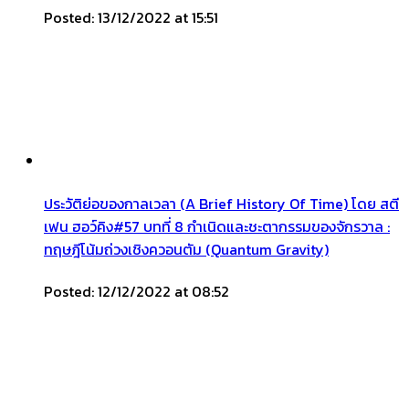
Posted: 13/12/2022 at 15:51
ประวัติย่อของกาลเวลา (A Brief History Of Time) โดย สตี
เฟน ฮอว์คิง#57 บทที่ 8 กำเนิดและชะตากรรมของจักรวาล :
ทฤษฎีโน้มถ่วงเชิงควอนตัม (Quantum Gravity)
Posted: 12/12/2022 at 08:52