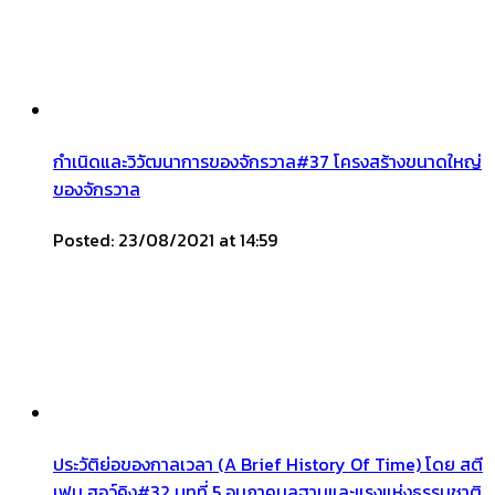
กำเนิดและวิวัฒนาการของจักรวาล#37 โครงสร้างขนาดใหญ่
ของจักรวาล
Posted: 23/08/2021 at 14:59
ประวัติย่อของกาลเวลา (A Brief History Of Time) โดย สตี
เฟน ฮอว์คิง#32 บทที่ 5 อนุภาคมูลฐานและแรงแห่งธรรมชาติ