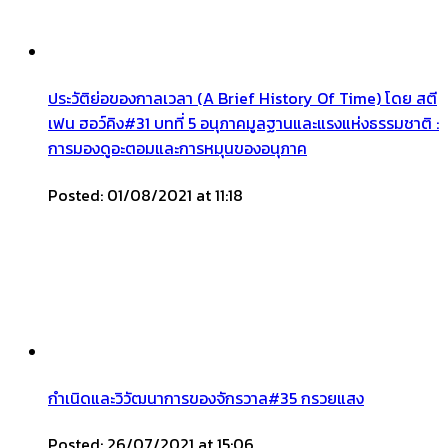
ประวัติย่อของกาลเวลา (A Brief History Of Time) โดย สตี
เฟน ฮอว์คิง#31 บทที่ 5 อนุภาคมูลฐานและแรงแห่งธรรมชาติ :
การมองดูอะตอมและการหมุนของอนุภาค
Posted: 01/08/2021 at 11:18
กำเนิดและวิวัฒนาการของจักรวาล#35 กรวยแสง
Posted: 26/07/2021 at 15:06