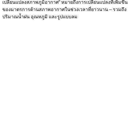
เปลี่ยนแปลงสภาพภูมิอากาศ” หมายถึงการเปลี่ยนแปลงที่เพิ่มขึ้น
ของมาตรการด้านสภาพอากาศในช่วงเวลาที่ยาวนาน – รวมถึง
ปริมาณน้ำฝน อุณหภูมิ และรูปแบบลม