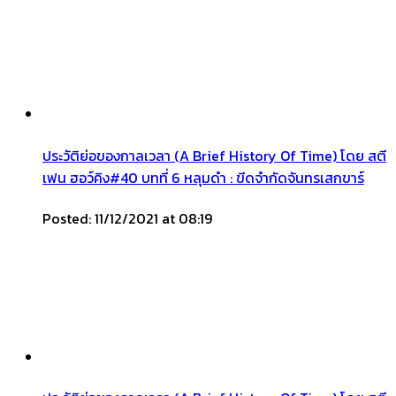
ประวัติย่อของกาลเวลา (A Brief History Of Time) โดย สตี
เฟน ฮอว์คิง#40 บทที่ 6 หลุมดำ : ขีดจำกัดจันทรเสกขาร์
Posted: 11/12/2021 at 08:19