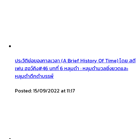
ประวัติย่อของกาลเวลา (A Brief History Of Time) โดย สตี
เฟน ฮอว์คิง#46 บทที่ 6 หลุมดำ : หลุมดำมวลยิ่งยวดและ
หลุมดำดึกดำบรรพ์
Posted: 15/09/2022 at 11:17