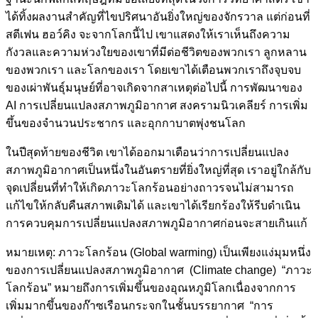
ได้ทิ้งผลงานสำคัญที่ไขปริศนาอันยิ่งใหญ่ของจักรวาล แต่ก่อนที่
สตีเฟน ฮอว์คิง จะจากโลกนี้ไป เขาแสดงให้เราเห็นถึงความ
กังวลและความห่วงใยของเขาที่มีต่อชีวิตของพวกเรา ลูกหลาน
ของพวกเรา และโลกของเรา โดยเขาได้เตือนพวกเราถึงจุบจบ
ของเผ่าพันธุ์มนุษย์ที่อาจเกิดจากสาเหตุต่อไปนี้ การพัฒนาของ
AI การเปลี่ยนแปลงสภาพภูมิอากาศ สงครามนิวเคลียร์ การเพิ่ม
ขึ้นของจำนวนประชากร และอุกกาบาตพุ่งชนโลก
ในปีสุดท้ายของชีวิต เขาได้ออกมาเตือนว่าการเปลี่ยนแปลง
สภาพภูมิอากาศเป็นหนึ่งในอันตรายที่ยิ่งใหญ่ที่สุด เราอยู่ใกล้กับ
จุดเปลี่ยนที่ทำให้เกิดภาวะโลกร้อนอย่างถาวรจนไม่สามารถ
แก้ไขให้กลับคืนสภาพเดิมได้ และเขาได้เรียกร้องให้รีบดำเนิน
การควบคุมการเปลี่ยนแปลงสภาพภูมิอากาศก่อนจะสายเกินแก้
หมายเหตุ: ภาวะโลกร้อน (Global warming) เป็นเพียงแง่มุมหนึ่ง
ของการเปลี่ยนแปลงสภาพภูมิอากาศ (Climate change) “ภาวะ
โลกร้อน” หมายถึงการเพิ่มขึ้นของอุณหภูมิโลกเนื่องจากการ
เพิ่มมากขึ้นของก๊าซเรือนกระจกในชั้นบรรยากาศ “การ