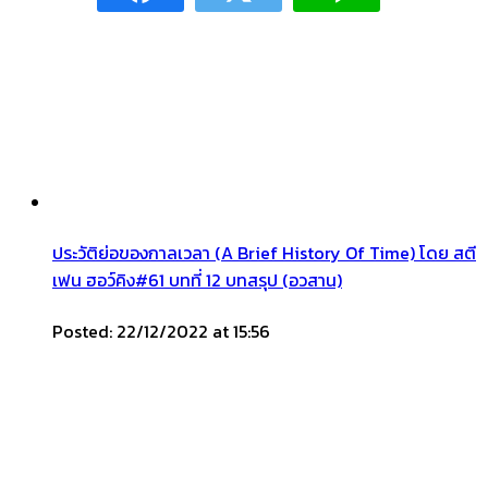
ประวัติย่อของกาลเวลา (A Brief History Of Time) โดย สตี
เฟน ฮอว์คิง#61 บทที่ 12 บทสรุป (อวสาน)
Posted: 22/12/2022 at 15:56