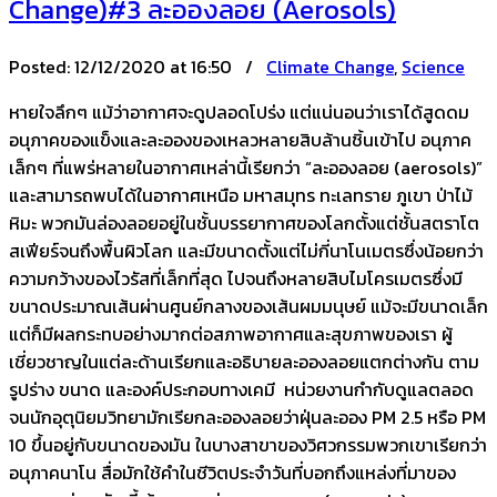
Change)#3 ละอองลอย (Aerosols)
Posted:
12/12/2020 at 16:50 /
Climate Change
,
Science
หายใจลึกๆ แม้ว่าอากาศจะดูปลอดโปร่ง แต่แน่นอนว่าเราได้สูดดม
อนุภาคของแข็งและละอองของเหลวหลายสิบล้านชิ้นเข้าไป อนุภาค
เล็กๆ ที่แพร่หลายในอากาศเหล่านี้เรียกว่า “ละอองลอย (aerosols)”
และสามารถพบได้ในอากาศเหนือ มหาสมุทร ทะเลทราย ภูเขา ป่าไม้
หิมะ พวกมันล่องลอยอยู่ในชั้นบรรยากาศของโลกตั้งแต่ชั้นสตราโต
สเฟียร์จนถึงพื้นผิวโลก และมีขนาดตั้งแต่ไม่กี่นาโนเมตรซึ่งน้อยกว่า
ความกว้างของไวรัสที่เล็กที่สุด ไปจนถึงหลายสิบไมโครเมตรซึ่งมี
ขนาดประมาณเส้นผ่านศูนย์กลางของเส้นผมมนุษย์ แม้จะมีขนาดเล็ก
แต่ก็มีผลกระทบอย่างมากต่อสภาพอากาศและสุขภาพของเรา ผู้
เชี่ยวชาญในแต่ละด้านเรียกและอธิบายละอองลอยแตกต่างกัน ตาม
รูปร่าง ขนาด และองค์ประกอบทางเคมี หน่วยงานกำกับดูแลตลอด
จนนักอุตุนิยมวิทยามักเรียกละอองลอยว่าฝุ่นละออง PM 2.5 หรือ PM
10 ขึ้นอยู่กับขนาดของมัน ในบางสาขาของวิศวกรรมพวกเขาเรียกว่า
อนุภาคนาโน สื่อมักใช้คำในชีวิตประจำวันที่บอกถึงแหล่งที่มาของ