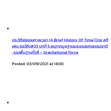
ประวัติย่อของกาลเวลา (A Brief History Of Time) โดย สตี
เฟน ฮอว์คิง#33 บทที่ 5 อนุภาคมูลฐานและแรงแห่งธรรมชาติ
: แรงพื้นฐานทั้งสี่ – Gravitational Force
Posted: 03/09/2021 at 14:00