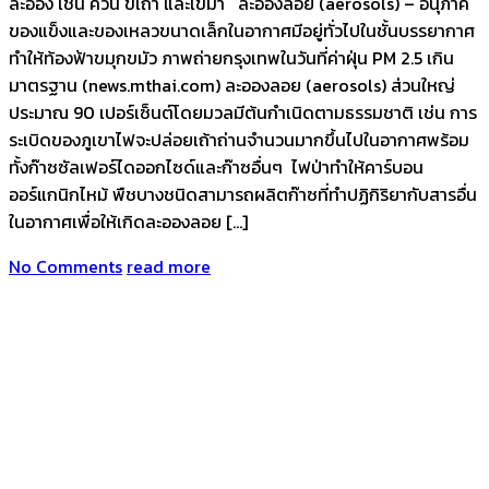
ละออง เช่น ควัน ขี้เถ้า และเขม่า ละอองลอย (aerosols) – อนุภาค
ของแข็งและของเหลวขนาดเล็กในอากาศมีอยู่ทั่วไปในชั้นบรรยากาศ
ทำให้ท้องฟ้าขมุกขมัว ภาพถ่ายกรุงเทพในวันที่ค่าฝุ่น PM 2.5 เกิน
มาตรฐาน (news.mthai.com) ละอองลอย (aerosols) ส่วนใหญ่
ประมาณ 90 เปอร์เซ็นต์โดยมวลมีต้นกำเนิดตามธรรมชาติ เช่น การ
ระเบิดของภูเขาไฟจะปล่อยเถ้าถ่านจำนวนมากขึ้นไปในอากาศพร้อม
ทั้งก๊าซซัลเฟอร์ไดออกไซด์และก๊าซอื่นๆ ไฟป่าทำให้คาร์บอน
ออร์แกนิกไหม้ พืชบางชนิดสามารถผลิตก๊าซที่ทำปฏิกิริยากับสารอื่น
ในอากาศเพื่อให้เกิดละอองลอย […]
No Comments
read more