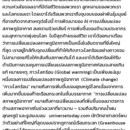
ความห่วงใยของเขาที่มีต่อชีวิตของพวกเรา ลูกหลานของพวกเรา
และโลกของเรา โดยเขาได้เตือนพวกเราถึงจุบจบของเผ่าพันธุ์มนุษย์
ที่อาจเกิดจากสาเหตุต่อไปนี้ การพัฒนาของ AI การเปลี่ยนแปลง
สภาพภูมิอากาศ สงครามนิวเคลียร์ การเพิ่มขึ้นของจำนวนประชากร
และอุกกาบาตพุ่งชนโลก ในปีสุดท้ายของชีวิต เขาได้ออกมาเตือน
ว่าการเปลี่ยนแปลงสภาพภูมิอากาศเป็นหนึ่งในอันตรายที่ยิ่งใหญ่
ที่สุด เราอยู่ใกล้กับจุดเปลี่ยนที่ทำให้เกิดภาวะโลกร้อนอย่างถาวรจน
ไม่สามารถแก้ไขให้กลับคืนสภาพเดิมได้ และเขาได้เรียกร้องให้รีบ
ดำเนินการควบคุมการเปลี่ยนแปลงสภาพภูมิอากาศก่อนจะสายเกิน
แก้ หมายเหตุ: ภาวะโลกร้อน (Global warming) เป็นเพียงแง่มุม
หนึ่งของการเปลี่ยนแปลงสภาพภูมิอากาศ (Climate change)
“ภาวะโลกร้อน” หมายถึงการเพิ่มขึ้นของอุณหภูมิโลกเนื่องจากการ
เพิ่มมากขึ้นของก๊าซเรือนกระจกในชั้นบรรยากาศ “การเปลี่ยนแปลง
สภาพภูมิอากาศ” หมายถึงการเปลี่ยนแปลงที่เพิ่มขึ้นของมาตรการ
ด้านสภาพอากาศในช่วงเวลาที่ยาวนาน – รวมถึงปริมาณน้ำฝน
อุณหภูมิ และรูปแบบลม universetoday.com นักวิทยาศาสตร์พบ
ว่าตัวอย่างที่ใหญ่ที่สุดของปรากฏการณ์เรือนกระจก (Greenhouse
effects) ได้ถูกพบบนดาวศุกร์ซึ่งมีชั้นบรรยากาศที่มีความหนาแน่น