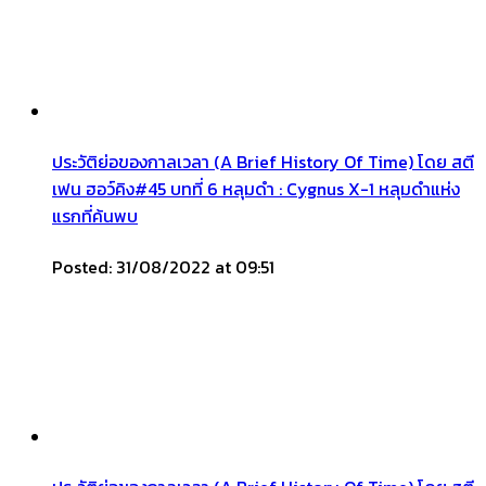
ประวัติย่อของกาลเวลา (A Brief History Of Time) โดย สตี
เฟน ฮอว์คิง#45 บทที่ 6 หลุมดำ : Cygnus X-1 หลุมดำแห่ง
แรกที่ค้นพบ
Posted: 31/08/2022 at 09:51