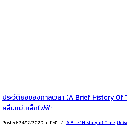
ประวัติย่อของกาลเวลา (A Brief History Of 
คลื่นแม่เหล็กไฟฟ้า
Posted:
24/12/2020 at 11:41 /
A Brief History of Time
,
Univ