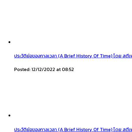
ประวัติย่อของกาลเวลา (A Brief History Of Time) โดย สตี
Posted: 12/12/2022 at 08:52
ประวัติย่อของกาลเวลา (A Brief History Of Time) โดย สต