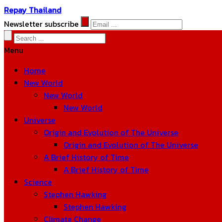
Repay Thailand
Newsletter subscribe
Menu
Home
New World
New World
New World
Universe
Origin and Evolution of The Universe
Origin and Evolution of The Universe
A Brief History of Time
A Brief History of Time
Science
Stephen Hawking
Stephen Hawking
Climate Change