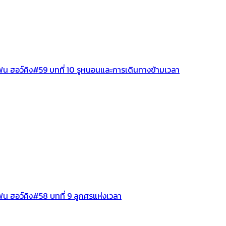
ฟน ฮอว์คิง#59 บทที่ 10 รูหนอนและการเดินทางข้ามเวลา
น ฮอว์คิง#58 บทที่ 9 ลูกศรแห่งเวลา