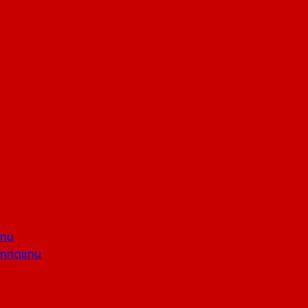
แทน
ือกทดแทน