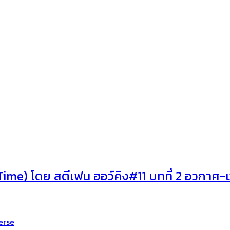
Time) โดย สตีเฟน ฮอว์คิง#11 บทที่ 2 อวกาศ-
erse