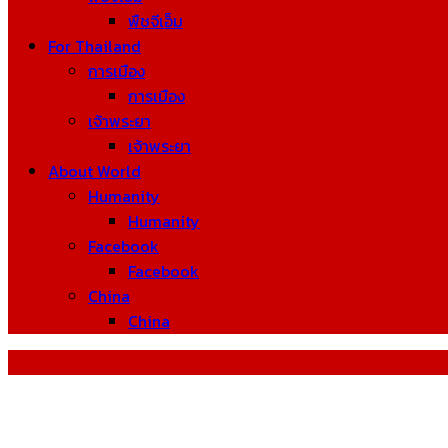
พืชจีเอ็ม
For Thailand
การเมือง
การเมือง
เจ้าพระยา
เจ้าพระยา
About World
Humanity
Humanity
Facebook
Facebook
China
China
Tag: คลื่นแม่เหล็กไฟฟ้า