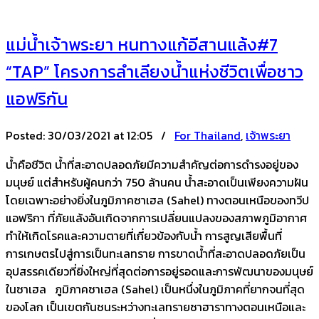
แม่น้ำเจ้าพระยา หนทางแก้อีสานแล้ง#7
“TAP” โครงการลำเลียงน้ำแห่งชีวิตเพื่อชาว
แอฟริกัน
Posted:
30/03/2021 at 12:05 /
For Thailand
,
เจ้าพระยา
น้ำคือชีวิต น้ำที่สะอาดปลอดภัยมีความสำคัญต่อการดำรงอยู่ของ
มนุษย์ แต่สำหรับผู้คนกว่า 750 ล้านคน น้ำสะอาดเป็นเพียงความฝัน
โดยเฉพาะอย่างยิ่งในภูมิภาคซาเฮล (Sahel) ทางตอนเหนือของทวีป
แอฟริกา ที่ภัยแล้งอันเกิดจากการเปลี่ยนแปลงของสภาพภูมิอากาศ
ทำให้เกิดโรคและความตายที่เกี่ยวข้องกับน้ำ การสูญเสียพื้นที่
การเกษตรไปสู่การเป็นทะเลทราย การขาดน้ำที่สะอาดปลอดภัยเป็น
อุปสรรคเดียวที่ยิ่งใหญ่ที่สุดต่อการอยู่รอดและการพัฒนาของมนุษย์
ในซาเฮล ภูมิภาคซาเฮล (Sahel) เป็นหนึ่งในภูมิภาคที่ยากจนที่สุด
ของโลก เป็นเขตกันชนระหว่างทะเลทรายซาฮาราทางตอนเหนือและ