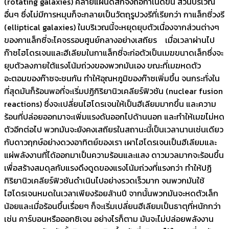
(rotating galaxies) คล้ายแผ่นดิสก์จึงถือกำเนิดขึ้น ส่วนบริเวณ
อื่นๆ ซึ่งไม่มีการหมุนก็จะกลายเป็นวัตถุรูปวงรีที่เรียกว่า กาแล็กซี่วงรี
(elliptical galaxies) ในบริเวณนี้จะหยุดยุบตัวเนื่องจากส่วนต่างๆ
ของกาแล็กซี่จะโคจรรอบศูนย์กลางอย่างเสถียร เมื่อเวลาผ่านไป
ก๊าซไฮโดรเจนและฮีเลียมในกาแล็กซี่จะก่อตัวเป็นเมฆขนาดเล็กซึ่งจะ
ยุบตัวลงภายใต้แรงโน้มถ่วงของพวกมันเอง ขณะที่เมฆหดตัว
อะตอมของก๊าซจะชนกัน ทำให้อุณหภูมิของก๊าซเพิ่มขึ้น จนกระทั่งใน
ที่สุดมันก็ร้อนพอที่จะเริ่มปฏิกิริยานิวเคลียร์ฟิวชัน (nuclear fusion
reactions) ซึ่งจะเปลี่ยนไฮโดรเจนให้เป็นฮีเลียมมากขึ้น และความ
ร้อนที่ปล่อยออกมาจะเพิ่มแรงดันออกไปด้านนอก และทำให้เมฆไม่หด
ตัวอีกต่อไป พวกมันจะยังคงเสถียรในสถานะนี้เป็นเวลานานเช่นเดียว
กับดาวฤกษ์อย่างดวงอาทิตย์ของเรา เผาไฮโดรเจนเป็นฮีเลียมและ
แผ่พลังงานที่ได้ออกมาเป็นความร้อนและแสง ดาวมวลมากจะร้อนขึ้น
เพื่อสร้างสมดุลกับแรงดึงดูดของแรงโน้มถ่วงที่แรงกว่า ทำให้ปฏิ
กิริยานิวเคลียร์ฟิวชันดำเนินไปอย่างรวดเร็วมาก จนพวกมันใช้
ไฮโดรเจนหมดในเวลาเพียงร้อยล้านปี จากนั้นพวกมันจะหดตัวเล็ก
น้อยและเมื่อร้อนขึ้นเรื่อยๆ ก็จะเริ่มเปลี่ยนฮีเลียมเป็นธาตุที่หนักกว่า
เช่น คาร์บอนหรือออกซิเจน อย่างไรก็ตาม มันจะไม่ปล่อยพลังงาน