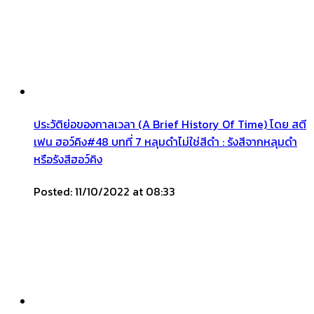
ประวัติย่อของกาลเวลา (A Brief History Of Time) โดย สตี
เฟน ฮอว์คิง#48 บทที่ 7 หลุมดำไม่ใช่สีดำ : รังสีจากหลุมดำ
หรือรังสีฮอว์คิง
Posted: 11/10/2022 at 08:33