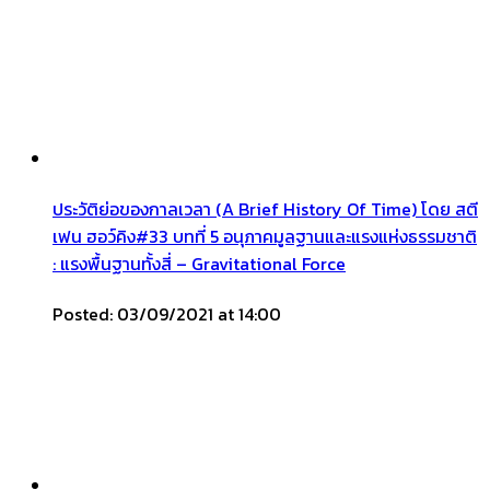
ประวัติย่อของกาลเวลา (A Brief History Of Time) โดย สตี
เฟน ฮอว์คิง#33 บทที่ 5 อนุภาคมูลฐานและแรงแห่งธรรมชาติ
: แรงพื้นฐานทั้งสี่ – Gravitational Force
Posted: 03/09/2021 at 14:00