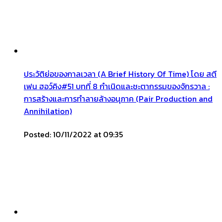
ประวัติย่อของกาลเวลา (A Brief History Of Time) โดย สตี
เฟน ฮอว์คิง#51 บทที่ 8 กำเนิดและชะตากรรมของจักรวาล :
การสร้างและการทำลายล้างอนุภาค (Pair Production and
Annihilation)
Posted: 10/11/2022 at 09:35