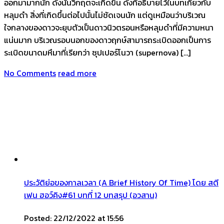
ออกมามากนัก ดังนั้นวิกฤตจะเกิดขึ้น ดังที่อธิบายไว้ในบทเกี่ยวกับ
หลุมดำ สิ่งที่เกิดขึ้นต่อไปนั้นไม่ชัดเจนนัก แต่ดูเหมือนว่าบริเวณ
ใจกลางของดาวจะยุบตัวเป็นดาวนิวตรอนหรือหลุมดำที่มีความหนา
แน่นมาก บริเวณรอบนอกของดาวฤกษ์สามารถระเบิดออกเป็นการ
ระเบิดขนาดมหึมาที่เรียกว่า ซุปเปอร์โนวา (supernova) […]
No Comments
read more
ประวัติย่อของกาลเวลา (A Brief History Of Time) โดย สตี
เฟน ฮอว์คิง#61 บทที่ 12 บทสรุป (อวสาน)
Posted: 22/12/2022 at 15:56