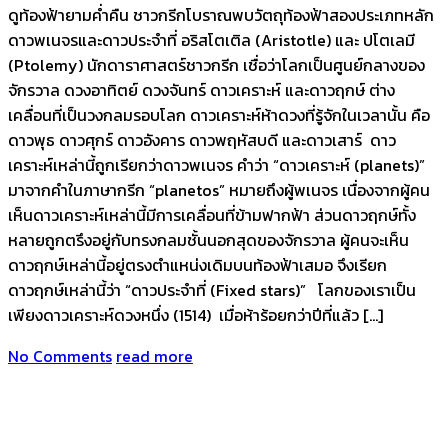
ดูท้องฟ้ายามค่ำคืน ชาวกรีกโบราณพบวัตถุท้องฟ้าสองประเภทหลัก
ดาวพเนจรและดาวประจำที่ อริสโตเติล (Aristotle) และ ปโตเลมี
(Ptolemy) นักดาราศาสตร์ชาวกรีก เชื่อว่าโลกเป็นศูนย์กลางของ
จักรวาล ดวงอาทิตย์ ดวงจันทร์ ดาวเคราะห์ และดาวฤกษ์ ต่าง
เคลื่อนที่เป็นวงกลมรอบโลก ดาวเคราะห์ห้าดวงที่รู้จักในเวลานั้น คือ
ดาวพุธ ดาวศุกร์ ดาวอังคาร ดาวพฤหัสบดี และดาวเสาร์ ดาว
เคราะห์เหล่านี้ถูกเรียกว่าดาวพเนจร คำว่า “ดาวเคราะห์ (planets)”
มาจากคำในภาษากรีก “planetos” หมายถึงผู้พเนจร เนื่องจากผู้คน
เห็นดาวเคราะห์เหล่านี้มีการเคลื่อนที่ข้ามฟากฟ้า ส่วนดาวฤกษ์ทั้ง
หลายถูกตรึงอยู่กับทรงกลมชั้นนอกสุดของจักรวาล ผู้คนจะเห็น
ดาวฤกษ์เหล่านี้อยู่ตรงตำแหน่งเดิมบนท้องฟ้าเสมอ จึงเรียก
ดาวฤกษ์เหล่านี้ว่า “ดาวประจำที่ (Fixed stars)” โลกของเราเป็น
เพียงดาวเคราะห์ดวงหนึ่ง (1514) เมื่อห้าร้อยกว่าปีที่แล้ว […]
No Comments
read more