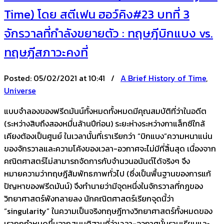
Time) โดย สตีเฟน ฮอว์คิง#23 บทที่ 3
จักรวาลที่กำลังขยายตัว : ทฤษฎีบิกแบง vs.
ทฤษฎีสภาวะคงที่
Posted:
05/02/2021 at 10:41 /
A Brief History of Time
,
Universe
แบบจำลองของฟรีดมันน์ทั้งหมดทั้งหมดมีคุณสมบัติที่ว่าในอดีต
(ระหว่างสิบถึงสองหมื่นล้านปีก่อน) ระยะห่างระหว่างกาแล็กซีใกล้
เคียงต้องเป็นศูนย์ ในเวลานั้นที่เราเรียกว่า “บิกแบง”ความหนาแน่น
ของจักรวาลและความโค้งของเวลา-อวกาศจะไม่มีที่สิ้นสุด เนื่องจาก
คณิตศาสตร์ไม่สามารถจัดการกับจำนวนอนันต์ได้จริงๆ จึง
หมายความว่าทฤษฎีสัมพัทธภาพทั่วไป (ซึ่งเป็นพื้นฐานของการแก้
ปัญหาของฟรีดมันน์) จึงทำนายว่ามีจุดหนึ่งในจักรวาลที่กฎของ
วิทยาศาสตร์พังทลายลง นักคณิตศาสตร์เรียกจุดนี้ว่า
“singularity” ในความเป็นจริงทฤษฎีทางวิทยาศาสตร์ทั้งหมดของ
เราถูกกำหนดขึ้นจากสมมติฐานที่ว่าเวลา-อวกาศนั้นราบเรียบและ