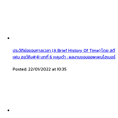
ประวัติย่อของกาลเวลา (A Brief History Of Time) โดย สตี
เฟน ฮอว์คิง#41 บทที่ 6 หลุมดำ : ผลงานของออพเพนไฮเมอร์
Posted: 22/01/2022 at 10:35