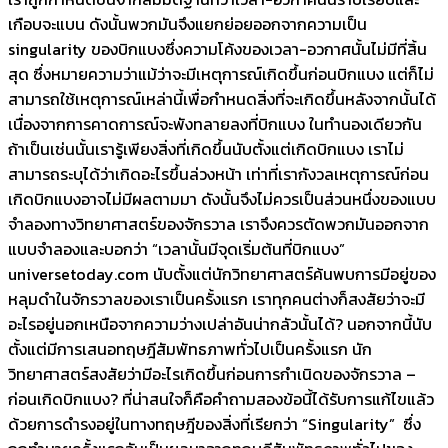
เกือบจะแบน ดังนั้นพวกมันจึงแยกย่อยออกจากความเป็น
singularity ของบิกแบงซึ่งความโค้งของเวลา-อวกาศนั้นไม่มีที่สิ้น
สุด ซึ่งหมายความว่าแม้ว่าจะมีเหตุการณ์เกิดขึ้นก่อนบิกแบง แต่ก็ไม่
สามารถใช้เหตุการณ์เหล่านี้เพื่อกำหนดสิ่งที่จะเกิดขึ้นหลังจากนั้นได้
เนื่องจากการคาดการณ์จะพังทลายลงที่บิกแบง ในทำนองเดียวกัน
ถ้าเป็นเช่นนั้นเรารู้เพียงสิ่งที่เกิดขึ้นนับตั้งแต่เกิดบิกแบง เราไม่
สามารถระบุได้ว่าเกิดอะไรขึ้นล่วงหน้า เท่าที่เรากังวลเหตุการณ์ก่อน
เกิดบิกแบงอาจไม่มีผลตามมา ดังนั้นจึงไม่ควรเป็นส่วนหนึ่งของแบบ
จำลองทางวิทยาศาสตร์ของจักรวาล เราจึงควรตัดพวกมันออกจาก
แบบจำลองและบอกว่า “เวลานั้นมีจุดเริ่มต้นที่บิกแบง”
universetoday.com นับตั้งแต่นักวิทยาศาสตร์ค้นพบการมีอยู่ของ
หลุมดำในจักรวาลของเราเป็นครั้งแรก เราทุกคนต่างก็สงสัยว่าจะมี
อะไรอยู่นอกเหนือจากความว่างเปล่าอันน่ากลัวนั้นได้? นอกจากนี้นับ
ตั้งแต่มีการเสนอทฤษฎีสัมพัทธภาพทั่วไปเป็นครั้งแรก นัก
วิทยาศาสตร์สงสัยว่ามีอะไรเกิดขึ้นก่อนการกำเนิดของจักรวาล –
ก่อนเกิดบิกแบง? ที่น่าสนใจก็คือคำถามสองข้อนี้ได้รับการแก้ไขแล้ว
ด้วยการดำรงอยู่ในทางทฤษฎีของสิ่งที่เรียกว่า “Singularity” ซึ่ง