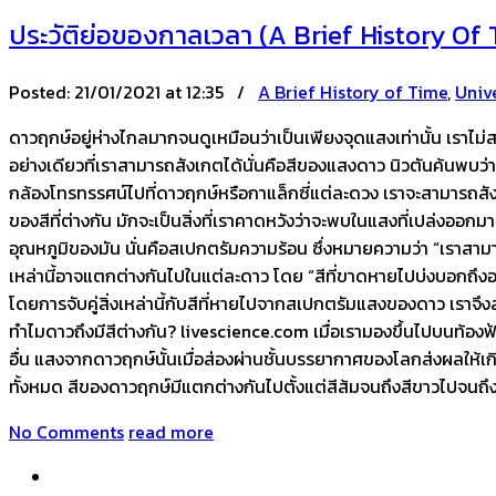
ประวัติย่อของกาลเวลา (A Brief History Of
Posted:
21/01/2021 at 12:35 /
A Brief History of Time
,
Univ
ดาวฤกษ์อยู่ห่างไกลมากจนดูเหมือนว่าเป็นเพียงจุดแสงเท่านั้น เรา
อย่างเดียวที่เราสามารถสังเกตได้นั่นคือสีของแสงดาว นิวตันค้นพบว่า
กล้องโทรทรรศน์ไปที่ดาวฤกษ์หรือกาแล็กซี่แต่ละดวง เราจะสามารถส
ของสีที่ต่างกัน มักจะเป็นสิ่งที่เราคาดหวังว่าจะพบในแสงที่เปล่งออกม
อุณหภูมิของมัน นั่นคือสเปกตรัมความร้อน ซึ่งหมายความว่า “เรา
เหล่านี้อาจแตกต่างกันไปในแต่ละดาว โดย “สีที่ขาดหายไปบ่งบอกถึ
โดยการจับคู่สิ่งเหล่านี้กับสีที่หายไปจากสเปกตรัมแสงของดาว เร
ทำไมดาวถึงมีสีต่างกัน? livescience.com เมื่อเรามองขึ้นไปบนท้อ
อื่น แสงจากดาวฤกษ์นั้นเมื่อส่องผ่านชั้นบรรยากาศของโลกส่งผลให้เก
ทั้งหมด สีของดาวฤกษ์มีแตกต่างกันไปตั้งแต่สีส้มจนถึงสีขาวไปจนถึงสีน
No Comments
read more