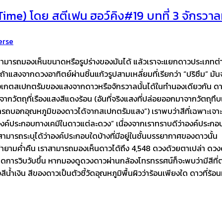
 Time) โดย สตีเฟน ฮอว์คิง#19 บทที่ 3 จักรว
erse
ไม่สามารถมองเห็นขนาดหรือรูปร่างของมันได้ แล้วเราจะแยกดาวประเภท
ถ้าแสงจากดวงอาทิตย์ผ่านชิ้นแก้วรูปสามเหลี่ยมที่เรียกว่า “ปริซึม” 
ังเกตสเปกตรัมของแสงจากดาวหรือจักรวาลนั้นได้ในทำนองเดียวกัน ดาวท
าจากวัตถุที่เรืองแสงสีแดงร้อน (อันที่จริงแสงที่ปล่อยออกมาจากวัตถุทึบ
สามารถบอกอุณหภูมิของดาวได้จากสเปกตรัมแสง”) เราพบว่าสีที่เฉพาะ
งองค์ประกอบทางเคมีในดาวแต่ละดวง” เนื่องจากเราทราบดีว่าองค์ประก
าจึงสามารถระบุได้ว่าองค์ประกอบใดบ้างที่มีอยู่ในชั้นบรรยากาศของ
งฟ้ายามค่ำคืน เราสามารถมองเห็นดาวได้ถึง 4,548 ดวงด้วยตาเปล่า ดวง
ิดการวิบวับขึ้น หากมองดูดวงดาวผ่านกล้องโทรทรรศน์ก็จะพบว่ามีสีที่
้ำเงิน สีของดาวเป็นตัวชี้วัดอุณหภูมิพื้นผิวว่าร้อนเพียงใด ดาวที่ร้อ