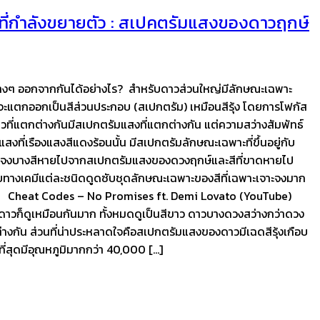
าลที่กำลังขยายตัว : สเปคตรัมแสงของดาวฤกษ์
ต่างๆ ออกจากกันได้อย่างไร? สำหรับดาวส่วนใหญ่มีลักษณะเฉพาะ
มันจะแตกออกเป็นสีส่วนประกอบ (สเปกตรัม) เหมือนสีรุ้ง โดยการโฟกัส
ี่แตกต่างกันมีสเปกตรัมแสงที่แตกต่างกัน แต่ความสว่างสัมพัทธ์
แสงที่เรืองแสงสีแดงร้อนนั้น มีสเปกตรัมลักษณะเฉพาะที่ขึ้นอยู่กับ
เจาะจงบางสีหายไปจากสเปกตรัมแสงของดวงฤกษ์และสีที่ขาดหายไป
อบทางเคมีแต่ละชนิดดูดซับชุดลักษณะเฉพาะของสีที่เฉพาะเจาะจงมาก
ดาวนั้น Cheat Codes – No Promises ft. Demi Lovato (YouTube)
ดาวก็ดูเหมือนกันมาก ทั้งหมดดูเป็นสีขาว ดาวบางดวงสว่างกว่าดวง
ต่างกัน ส่วนที่น่าประหลาดใจคือสเปกตรัมแสงของดาวมีเฉดสีรุ้งเกือบ
นที่สุดมีอุณหภูมิมากกว่า 40,000 […]