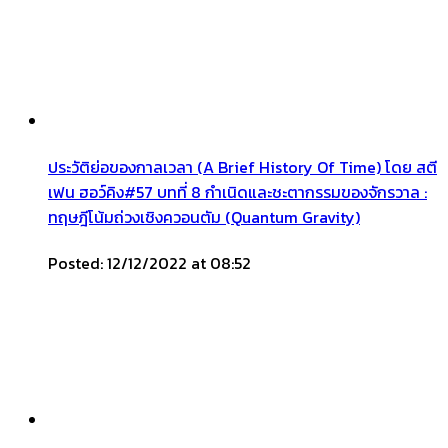
ประวัติย่อของกาลเวลา (A Brief History Of Time) โดย สตี
เฟน ฮอว์คิง#57 บทที่ 8 กำเนิดและชะตากรรมของจักรวาล :
ทฤษฎีโน้มถ่วงเชิงควอนตัม (Quantum Gravity)
Posted: 12/12/2022 at 08:52