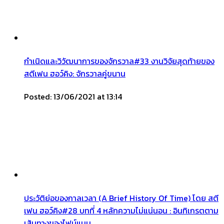
กำเนิดและวิวัฒนาการของจักรวาล#33 งานวิจัยสุดท้ายของ
สตีเฟน ฮอว์คิง: จักรวาลคู่ขนาน
Posted: 13/06/2021 at 13:14
ประวัติย่อของกาลเวลา (A Brief History Of Time) โดย สตี
เฟน ฮอว์คิง#28 บทที่ 4 หลักความไม่แน่นอน : อินทิเกรตตาม
เส้นทางของไฟน์แมน