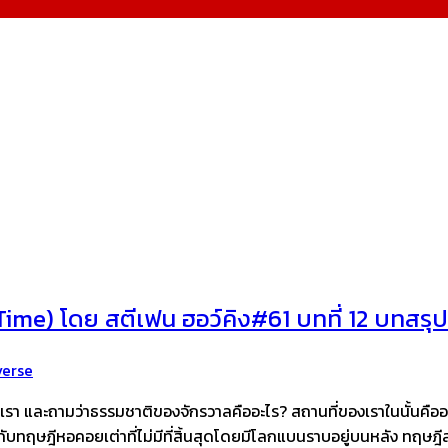
Time) โดย สตีเฟน ฮอว์คิง#61 บทที่ 12 บทสรุ
verse
อบตัวเรา และถามว่าธรรมชาติของจักรวาลคืออะไร? สถานที่ของเราในนั้นค
ทฤษฎีหอคอยเต่าที่ไม่มีที่สิ้นสุดโดยมีโลกแบนราบอยู่บนหลัง ทฤษฎีสต