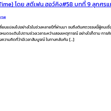
Time) โดย สตีเฟน ฮอว์คิง#58 บทที่ 9 ลูกศรแ
rse
่ยนแปลงไปอย่างไรในช่วงหลายปีที่ผ่านมา จนถึงต้นศตวรรษนี้ผู้คนเชื่
ที่ดีทั้งหมดจะเดินไปตามช่วงเวลาระหว่างสองเหตุการณ์ อย่างไรก็ตาม กา
างความคิดที่ว่ามีเวลาสัมบูรณ์ ในทางกลับกัน […]