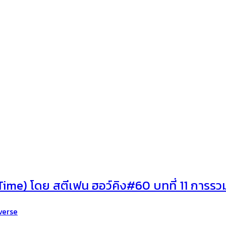
Time) โดย สตีเฟน ฮอว์คิง#60 บทที่ 11 การรว
verse