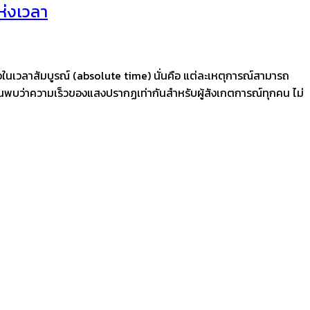
ห่งเวลา
อในเวลาสัมบูรณ์ (absolute time) นั่นคือ แต่ละเหตุการณ์สามารถ
รค้นพบว่าความเร็วของแสงปรากฏเท่ากันสำหรับผู้สังเกตการณ์ทุกคน ไม่