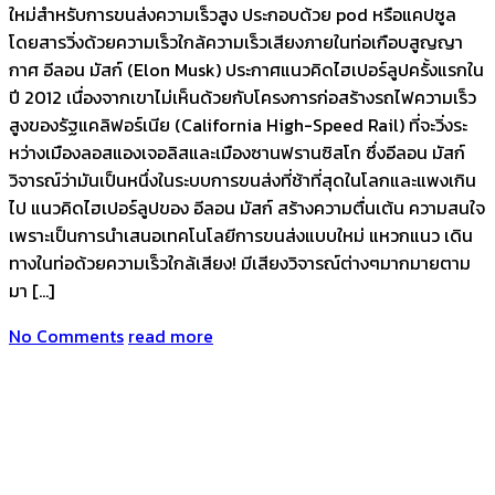
ใหม่สำหรับการขนส่งความเร็วสูง ประกอบด้วย pod หรือแคปซูล
โดยสารวิ่งด้วยความเร็วใกล้ความเร็วเสียงภายในท่อเกือบสูญญา
กาศ อีลอน มัสก์ (Elon Musk) ประกาศแนวคิดไฮเปอร์ลูปครั้งแรกใน
ปี 2012 เนื่องจากเขาไม่เห็นด้วยกับโครงการก่อสร้างรถไฟความเร็ว
สูงของรัฐแคลิฟอร์เนีย (California High-Speed Rail) ที่จะวิ่งระ
หว่างเมืองลอสแองเจอลิสและเมืองซานฟรานซิสโก ซึ่งอีลอน มัสก์
วิจารณ์ว่ามันเป็นหนึ่งในระบบการขนส่งที่ช้าที่สุดในโลกและแพงเกิน
ไป แนวคิดไฮเปอร์ลูปของ อีลอน มัสก์ สร้างความตื่นเต้น ความสนใจ
เพราะเป็นการนำเสนอเทคโนโลยีการขนส่งแบบใหม่ แหวกแนว เดิน
ทางในท่อด้วยความเร็วใกล้เสียง! มีเสียงวิจารณ์ต่างๆมากมายตาม
มา […]
No Comments
read more