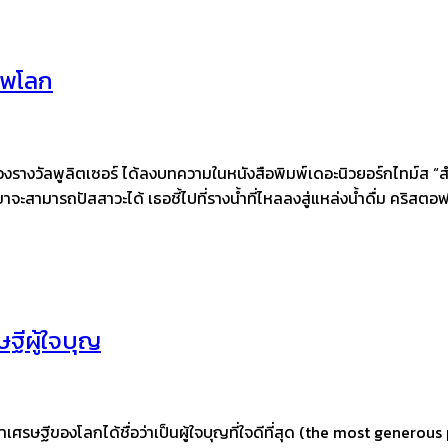
าพโลก
งวัลพูลิตเซอร์ ได้ลงบทความในหนังสือพิมพ์เดอะนิวยอร์กไทม์ส “สำหรับโ
าจะสามารถปัสสาวะได้ เธอชี้ไปที่รางน้ำที่ไหลลงสู่แหล่งน้ำดื่ม คริสตอ
ฐีผู้ใจบุญ
เศรษฐีของโลกได้ชื่อว่าเป็นผู้ใจบุญที่ใจดีที่สุด (the most generou