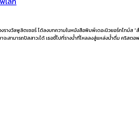
าพโลก
งวัลพูลิตเซอร์ ได้ลงบทความในหนังสือพิมพ์เดอะนิวยอร์กไทม์ส “สำหรับโ
าจะสามารถปัสสาวะได้ เธอชี้ไปที่รางน้ำที่ไหลลงสู่แหล่งน้ำดื่ม คริสตอ