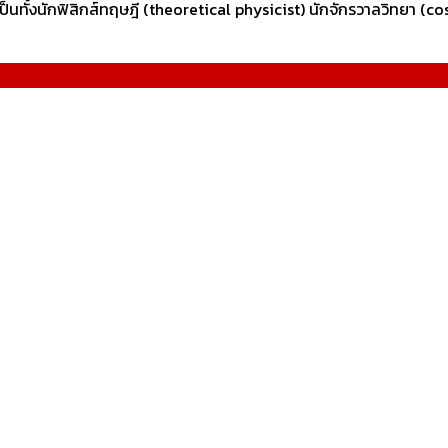
นทั้งนักฟิสิกส์ทฤษฎี (theoretical physicist) นักจักรวาลวิทยา (cosm