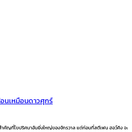
้อนเหมือนดาวศุกร์
นสำคัญที่ไขปริศนาอันยิ่งใหญ่ของจักรวาล แต่ก่อนที่สตีเฟน ฮอว์คิง จะ