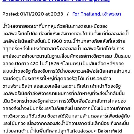
Posted:
01/11/2020 at 20:33 /
For Thailand
,
เจ้าพระยา
น้ำไหลจากยอดเขาที่ปกคลุมด้วยหิมะทางตอนเหนือของ
แคลิฟอร์เนียไปยังเมืองที่แห้งแล้งทางตอนใต้นับตั้งแต่ที่คลองส่งน้ำ
แคลิฟอร์เนียสร้างขึ้นในปี 1960 ขณะนี้ท่ามกลางภัยแล้งที่เลวร้าย
ที่สุดครั้งหนึ่งในประวัติศาสตร์ คลองส่งน้ำแคลิฟอร์เนียได้รับการ
ยกย่องมาอย่างยาวนานในฐานะสิ่งมหัศจรรย์ทางวิศวกรรม เป็นระบบ
คลองเปิดยาว 420 ไมล์ (676 กิโลเมตร) เป็นเส้นเลือดหลักของ
ระบบน้ำของรัฐ ที่รองรับการใช้น้ำของชาวแคลิฟอร์เนียหลายล้านคน
รวมถึงศูนย์ประชากรที่ใหญ่ที่สุดของรัฐ ได้แก่ บริเวณอ่าว
ซานฟรานซิสโก ลอสแองเจลิส และซานดิเอโก เจ้าหน้าที่ของรัฐ
แคลิฟอร์เนียกำลังพิจารณาแผนการที่กล้าหาญที่จะส่งน้ำกลับขึ้น
เนิน วิศวกรน้ำของรัฐกล่าวว่า การใช้ปั๊มเพื่อย้อนกลับการไหลของ
คลองส่งน้ำจะเป็นครั้งแรกในภัยแล้งนี้ นอกจากนี้ยังเป็นความท้าทาย
ทางวิศวกรรมที่ซับซ้อน ซึ่งอาจใช้เงินหลายล้านดอลลาร์เพื่อต่อสู้กับ
แรงโน้มถ่วง เนื่องจากคลองส่งน้ำมีความลาดชันเล็กน้อย ถึงกระนั้น
หน่วยงานด้านน้ำในพื้นที่เพาะปลูกที่แห้งแล้งรอบๆ Bakersfield