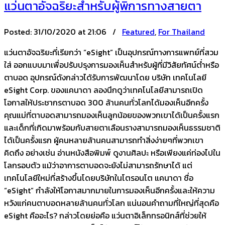
แว่นตาอัจฉริยะสำหรับผู้พิการทางสายตา
Posted:
31/10/2020 at 21:06 /
Featured
,
For Thailand
แว่นตาอัจฉริยะที่เรียกว่า “eSight” เป็นอุปกรณ์ทางการแพทย์ที่สวม
ใส่ ออกแบบมาเพื่อปรับปรุงการมองเห็นสำหรับผู้ที่มีวิสัยทัศน์ต่ำหรือ
ตาบอด อุปกรณ์ดังกล่าวได้รับการพัฒนาโดย บริษัท เทคโนโลยี
eSight Corp. ของแคนาดา ลองนึกดูว่าเทคโนโลยีสามารถเปิด
โอกาสให้ประชากรตาบอด 300 ล้านคนทั่วโลกได้มองเห็นอีกครั้ง
คุณแม่ที่ตาบอดสามารถมองเห็นลูกน้อยของพวกเขาได้เป็นครั้งแรก
และเด็กที่เกิดมาพร้อมกับสายตาเลือนรางสามารถมองเห็นธรรมชาติ
ได้เป็นครั้งแรก ผู้คนหลายล้านคนสามารถทำสิ่งง่ายๆที่พวกเขา
คิดถึง อย่างเช่น อ่านหนังสือพิมพ์ ดูงานศิลปะ หรือเพียงแค่ท่องไปใน
โลกรอบตัว แม้ว่าอาการตาบอดจะยังไม่สามารถรักษาได้ แต่
เทคโนโลยีใหม่ที่สร้างขึ้นโดยบริษัทในโตรอนโต แคนาดา ชื่อ
“eSight” กำลังให้โอกาสมากมายในการมองเห็นอีกครั้งและให้ความ
หวังแก่คนตาบอดหลายล้านคนทั่วโลก แน่นอนคำถามที่ใหญ่ที่สุดคือ
eSight คืออะไร? กล่าวโดยย่อคือ แว่นตาอิเล็กทรอนิกส์ที่ช่วยให้