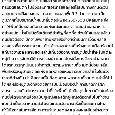
ยาวจากประเทศมอริเตเนียและเซเนกัลทางด้านตะวันตกบนมหาสมุ
ทรแอตแลนติก ไปยังประเทศเอริเทรียและเอธิโอเปียทางด้านตะวัน
ออกบนชายฝั่งของทะเลแดง ครอบคลุมพื้นที่ 3 ล้าน ตร.กม. เป็น
ภูมิภาคที่มีปริมาณน้ำฝนเฉลี่ยต่อปีเพียง 250-500 มิลลิเมตร จึง
ทำให้พื้นที่นี้ประสบกับความแห้งแล้งและขาดแคลนน้ำและอาหาร
อย่างหนัก น้ำเป็นปัจจัยเดียวที่สำคัญที่สุดที่จะช่วยให้คนหลายล้าน
คนมีชีวิตรอด มีความพยายามหลายอย่างที่ดำเนินการโดยหลาย
องค์กรเพื่อบรรเทาความแห้งแล้งตลอดกาลที่สร้างความเดือดร้อนให้
แก่ชาวซาเฮล หลายสิ่งเหล่านี้เกี่ยวข้องกับการขุดบ่อน้ำสำหรับแต่ละ
หมู่บ้าน การจัดหาวิธีการกรองน้ำ และแม้กระทั่งการจัดหาน้ำสะอาด
โดยรถบรรทุกเป็นประจำทุกวัน ความพยายามทั้งหมดนี้ช่วยเหลือ
พื้นที่หรือหมู่บ้านแต่ละแห่ง และหลายแห่งประสบความสำเร็จในช่วง
เวลาที่ต่างกัน น่าเสียดายที่ในที่สุด ความพยายามทั้งหมดเหล่านี้ก็ไม่
ได้ผลหรือหยุดชะงักลงด้วยการปนเปื้อนของน้ำ การขาดการฝึก
อบรม และแม้แต่การระบายน้ำทิ้งในพื้นที่ เมื่อถึงจุดนั้นชาวบ้านในท้อง
ถิ่นซึ่งโดยปกติแล้วจะเป็นผู้หญิงและเด็กผู้หญิงต้องกลับไปทำงาน
แบกน้ำเป็นเวลาหลายชั่วโมงในแต่ละวัน บางครั้งเป็นระยะทางไกล
ทำให้โอกาสในการศึกษา การทำงานลดลง และส่งผลเสียอย่างมาก