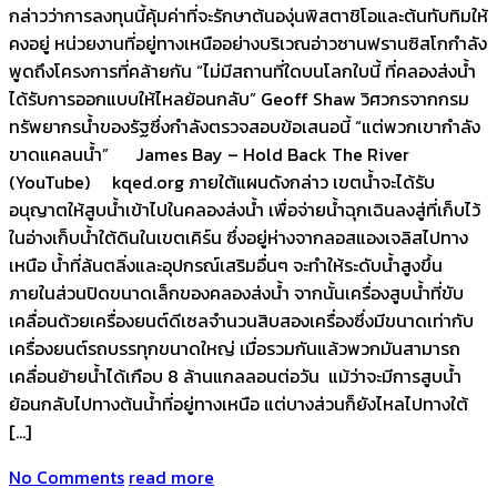
กล่าวว่าการลงทุนนี้คุ้มค่าที่จะรักษาต้นองุ่นพิสตาชิโอและต้นทับทิมให้
คงอยู่ หน่วยงานที่อยู่ทางเหนืออย่างบริเวณอ่าวซานฟรานซิสโกกำลัง
พูดถึงโครงการที่คล้ายกัน “ไม่มีสถานที่ใดบนโลกใบนี้ ที่คลองส่งน้ำ
ได้รับการออกแบบให้ไหลย้อนกลับ” Geoff Shaw วิศวกรจากกรม
ทรัพยากรน้ำของรัฐซึ่งกำลังตรวจสอบข้อเสนอนี้ “แต่พวกเขากำลัง
ขาดแคลนน้ำ” James Bay – Hold Back The River
(YouTube) kqed.org ภายใต้แผนดังกล่าว เขตน้ำจะได้รับ
อนุญาตให้สูบน้ำเข้าไปในคลองส่งน้ำ เพื่อจ่ายน้ำฉุกเฉินลงสู่ที่เก็บไว้
ในอ่างเก็บน้ำใต้ดินในเขตเคิร์น ซึ่งอยู่ห่างจากลอสแองเจลิสไปทาง
เหนือ น้ำที่ล้นตลิ่งและอุปกรณ์เสริมอื่นๆ จะทำให้ระดับน้ำสูงขึ้น
ภายในส่วนปิดขนาดเล็กของคลองส่งน้ำ จากนั้นเครื่องสูบน้ำที่ขับ
เคลื่อนด้วยเครื่องยนต์ดีเซลจำนวนสิบสองเครื่องซึ่งมีขนาดเท่ากับ
เครื่องยนต์รถบรรทุกขนาดใหญ่ เมื่อรวมกันแล้วพวกมันสามารถ
เคลื่อนย้ายน้ำได้เกือบ 8 ล้านแกลลอนต่อวัน แม้ว่าจะมีการสูบน้ำ
ย้อนกลับไปทางต้นน้ำที่อยู่ทางเหนือ แต่บางส่วนก็ยังไหลไปทางใต้
[…]
No Comments
read more