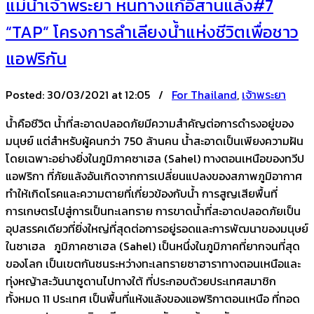
แม่น้ำเจ้าพระยา หนทางแก้อีสานแล้ง#7
“TAP” โครงการลำเลียงน้ำแห่งชีวิตเพื่อชาว
แอฟริกัน
Posted:
30/03/2021 at 12:05 /
For Thailand
,
เจ้าพระยา
น้ำคือชีวิต น้ำที่สะอาดปลอดภัยมีความสำคัญต่อการดำรงอยู่ของ
มนุษย์ แต่สำหรับผู้คนกว่า 750 ล้านคน น้ำสะอาดเป็นเพียงความฝัน
โดยเฉพาะอย่างยิ่งในภูมิภาคซาเฮล (Sahel) ทางตอนเหนือของทวีป
แอฟริกา ที่ภัยแล้งอันเกิดจากการเปลี่ยนแปลงของสภาพภูมิอากาศ
ทำให้เกิดโรคและความตายที่เกี่ยวข้องกับน้ำ การสูญเสียพื้นที่
การเกษตรไปสู่การเป็นทะเลทราย การขาดน้ำที่สะอาดปลอดภัยเป็น
อุปสรรคเดียวที่ยิ่งใหญ่ที่สุดต่อการอยู่รอดและการพัฒนาของมนุษย์
ในซาเฮล ภูมิภาคซาเฮล (Sahel) เป็นหนึ่งในภูมิภาคที่ยากจนที่สุด
ของโลก เป็นเขตกันชนระหว่างทะเลทรายซาฮาราทางตอนเหนือและ
ทุ่งหญ้าสะวันนาซูดานไปทางใต้ ที่ประกอบด้วยประเทศสมาชิก
ทั้งหมด 11 ประเทศ เป็นพื้นที่แห้งแล้งของแอฟริกาตอนเหนือ ที่ทอด