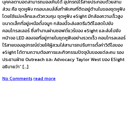
บุคคลตาบอดสามารถมองเห็นได้ อุปกรณ์ไร้สายประกอบด้วยสาม
ส่วน คือ ชุดหูฟัง กรอบเลนส์สั่งทำพิเศษที่ติดอยู่ด้านในของชุดหูฟัง
โดยใช้แม่เหล็กและตัวควบคุม ชุดหูฟัง eSight มีกล้องความเร็วสูง
ขนาดเล็กที่อยู่เหนือดั้งจมูก กล้องนี้จะส่งสตรีมวิดีโอสดไปยัง
คอนโทรลเลอร์ ซึ่งทำงานผ่านซอฟต์แวร์ของ eSight และส่งไปยัง
หน้าจอ LED สองจอที่อยู่ภายในชุดหูฟังอย่างรวดเร็ว คอนโทรลเลอร์
ไร้สายของอุปกรณ์ช่วยให้ผู้สวมใส่สามารถปรับการตั้งค่าวิดีโอของ
eSight ได้ตามความต้องการและกิจกรรมปัจจุบันของแต่ละคน รอง
ประธานฝ่าย Outreach และ Advocacy Taylor West ของ ESight
อธิบายว่า“ […]
No Comments
read more