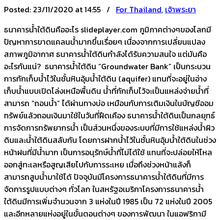
Posted:
23/11/2020 at 14:55 /
For Thailand
,
เจ้าพระยา
ธนาคารน้ำใต้ดินคืออะไร slideplayer.com ภูมิภาคต่างๆของโลกมี
ปัญหาการขาดแคลนน้ำมากขึ้นเรื่อยๆ เนื่องจากการเปลี่ยนแปลง
สภาพภูมิอากาศ ธนาคารน้ำใต้ดินกำลังได้รับความสนใจ แต่มันคือ
อะไรกันแน่? ธนาคารน้ำใต้ดิน “Groundwater Bank” เป็นกระบวน
การกักเก็บน้ำไว้ในชั้นหินอุ้มน้ำใต้ดิน (aquifer) แทนที่จะอยู่ในอ่าง
เก็บน้ำแบบเปิดโล่งเหนือพื้นดิน น้ำที่กักเก็บไว้จะเป็นแหล่งจ่ายน้ำที่
สามารถ “ถอนน้ำ” ได้ผ่านทางบ่อ เหมือนกับการเติมเงินในบัญชีออม
ทรัพย์แล้วถอนเงินมาใช้ในวันที่ฝืดเคือง ธนาคารน้ำใต้ดินเป็นกลยุทธ์
การจัดการทรัพยากรน้ำ เป็นส่วนหนึ่งของระบบที่มีการใช้แหล่งน้ำผิว
ดินและน้ำใต้ดินสลับกัน โดยการฝากน้ำไว้ในชั้นหินอุ้มน้ำใต้ดินในช่วง
หน้าฝนที่มีน้ำมาก เป็นการอนุรักษ์น้ำที่ไม่ได้ใช้ แทนที่จะปล่อยให้ไหล
ออกสู่ทะเลหรือสูญเสียไปกับการระเหย เมื่อถึงช่วงหน้าแล้งก็
สามารถสูบน้ำมาใช้ได้ ปัจจุบันมีโครงการธนาคารน้ำใต้ดินที่มีการ
จัดการรูปแบบต่างๆ ทั่วโลก ในสหรัฐอเมริกาโครงการธนาคารน้ำ
ใต้ดินมีการเพิ่มจำนวนจาก 3 แห่งในปี 1985 เป็น 72 แห่งในปี 2005
และอีกหลายแห่งอยู่ในขั้นตอนต่างๆ ของการพัฒนา ในแอฟริกามี