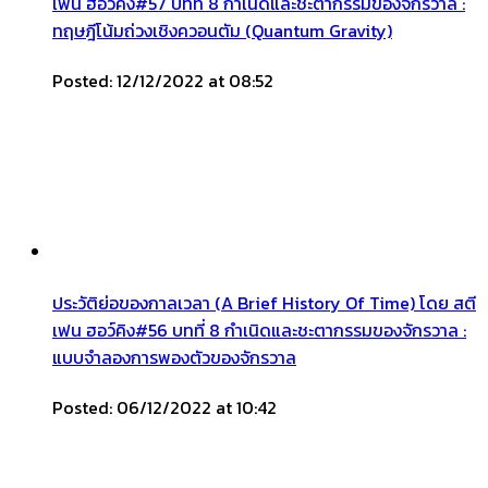
เฟน ฮอว์คิง#57 บทที่ 8 กำเนิดและชะตากรรมของจักรวาล :
ทฤษฎีโน้มถ่วงเชิงควอนตัม (Quantum Gravity)
Posted: 12/12/2022 at 08:52
ประวัติย่อของกาลเวลา (A Brief History Of Time) โดย สตี
เฟน ฮอว์คิง#56 บทที่ 8 กำเนิดและชะตากรรมของจักรวาล :
แบบจำลองการพองตัวของจักรวาล
Posted: 06/12/2022 at 10:42