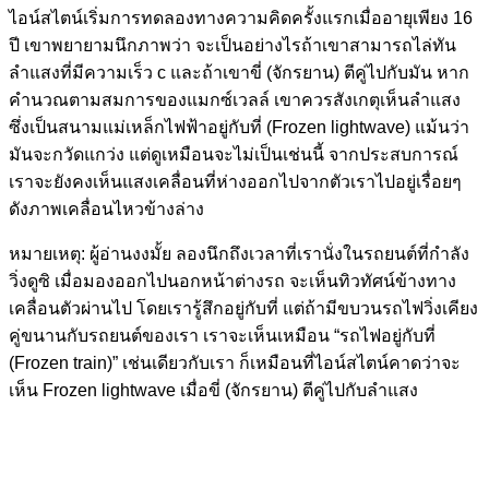
ไอน์สไตน์เริ่มการทดลองทางความคิดครั้งแรกเมื่ออายุเพียง 16
ปี เขาพยายามนึกภาพว่า จะเป็นอย่างไรถ้าเขาสามารถไล่ทัน
ลำแสงที่มีความเร็ว c และถ้าเขาขี่ (จักรยาน) ตีคู่ไปกับมัน หาก
คำนวณตามสมการของแมกซ์เวลล์ เขาควรสังเกตุเห็นลำแสง
ซึ่งเป็นสนามแม่เหล็กไฟฟ้าอยู่กับที่ (Frozen lightwave) แม้นว่า
มันจะกวัดแกว่ง แต่ดูเหมือนจะไม่เป็นเช่นนี้ จากประสบการณ์
เราจะยังคงเห็นแสงเคลื่อนที่ห่างออกไปจากตัวเราไปอยู่เรื่อยๆ
ดังภาพเคลื่อนไหวข้างล่าง
หมายเหตุ: ผู้อ่านงงมั้ย ลองนึกถึงเวลาที่เรานั่งในรถยนต์ที่กำลัง
วิ่งดูซิ เมื่อมองออกไปนอกหน้าต่างรถ จะเห็นทิวทัศน์ข้างทาง
เคลื่อนตัวผ่านไป โดยเรารู้สึกอยู่กับที่ แต่ถ้ามีขบวนรถไฟวิ่งเคียง
คู่ขนานกับรถยนต์ของเรา เราจะเห็นเหมือน “รถไฟอยู่กับที่
(Frozen train)” เช่นเดียวกับเรา ก็เหมือนที่ไอน์สไตน์คาดว่าจะ
เห็น Frozen lightwave เมื่อขี่ (จักรยาน) ตีคู่ไปกับลำแสง