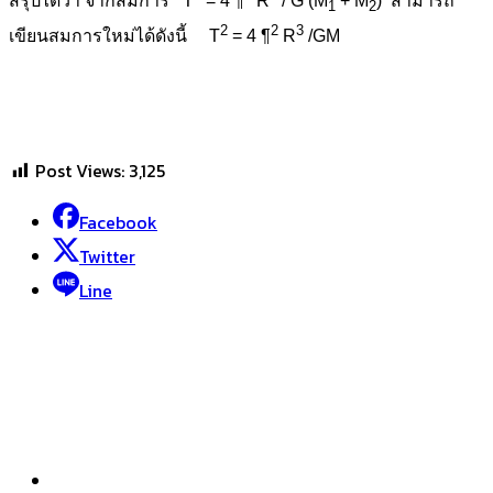
สรุปได้ว่า จากสมการ T
= 4 ¶
R
/ G (M
+ M
) สามารถ
1
2
2
2
3
เขียนสมการใหม่ได้ดังนี้ T
= 4 ¶
R
/GM
Post Views:
3,125
Facebook
Twitter
Line