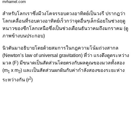
mrhamel.com
สำหรับโลกเราซึ่งมีวงโคจรรอบดวงอาทิตย์เป็นวงรี ปรากฎว่า
โลกเคลื่อนที่รอบดวงอาทิตย์เร็วกว่าจุดอื่นๆเล็กน้อยในช่วงฤดู
หนาวของซีกโลกเหนือซึ่งเป็นช่วงเดือนธันวาคมถึงมกราคม (ดู
ภาพข้างบนประกอบ)
นิวตันมาอธิบายโดยด้วยสมการในกฎความโน้มถ่วงสากล
(Newton’s law of universal gravitation) ที่ว่า แรงดึงดูดระหว่าง
มวล (F) มีขนาดเป็นสัดส่วนโดยตรงกับผลคูณของมวลทั้งสอง
(m
x m
) และเป็นสัดส่วนผกผันกับค่ากำลังสองของระยะห่าง
1
2
2
ระหว่างกัน (r
)