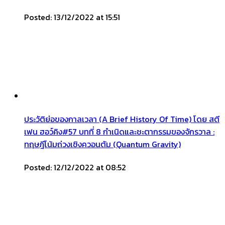
Posted: 13/12/2022 at 15:51
ประวัติย่อของกาลเวลา (A Brief History Of Time) โดย สตี
เฟน ฮอว์คิง#57 บทที่ 8 กำเนิดและชะตากรรมของจักรวาล :
ทฤษฎีโน้มถ่วงเชิงควอนตัม (Quantum Gravity)
Posted: 12/12/2022 at 08:52