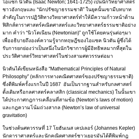
ไอแซก นิวตัน (Isaac Newton; 1641-1725) เป็นนักวิทยาศาสตร์
ชาวอังกฤษและ “นักปรัชญาธรรมชาติ” ในยุคนั้นเขามีบทบาท
สำคัญในการปฏิวัติทางวิทยาศาสตร์ทำให้มีความก้าวหน้าด้าน
ฟิสิกส์ดาราศาสตร์คณิตศาสตร์และวิทยาศาสตร์ธรรมชาติอย่าง
มาก คำว่า “นิวโตเนียน (Newtonian)” ถูกใช้โดยคนรุ่นต่อๆมา
เพื่ออธิบายถึงองค์ความรู้จากทฤษฎีของไอแซค นิวตัน ผู้ซึ่งได้
รับการยกย่องว่าเป็นหนึ่งในนักวิชาการผู้มีอิทธิพลมากที่สุดใน
ประวัติศาสตร์วิทยาศาสตร์ในช่วงสามศตวรรษต่อมา
นิวตันได้เขียนหนังสือ “Mathematical Principles of Natural
Philosophy” (หลักการทางคณิตศาสตร์ของปรัชญาธรรมชาติ)
ซึ่งตีพิมพ์ครั้งแรกในปี 1687 อันเป็นรากฐานสำหรับกลศาสตร์
ดั้งเดิมหรือกลศาสตร์คลาสสิก (classical mechanics) ในนั้นเขา
ได้ประกาศกฎการเคลื่อนที่สามข้อ (Newton’s laws of motion)
และกฎความโน้มถ่วงสากล (Newton’s law of universal
gravitation)
ในช่วงต้นศตวรรษที่ 17 โยฮันเนส เคปเลอร์ (Johannes Kepler)
นักดาราศาสตร์และนักคณิตศาสตร์ชาวเยอรมันได้ตีพิมพ์กฎ