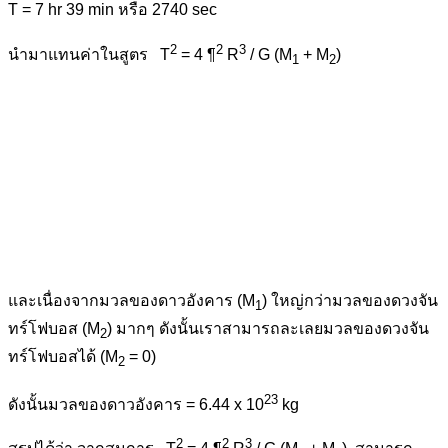
T = 7 hr 39 min หรือ 2740 sec
2
2
3
นำมาแทนค่าในสูตร T
= 4 ¶
R
/ G (M
+ M
)
1
2
และเนื่องจากมวลของดาวอังคาร (M
) ใหญ่กว่ามวลของดวงจัน
1
ทร์โฟบอส (M
) มากๆ ดังนั้นเราสามารถละเลยมวลของดวงจัน
2
ทร์โฟบอสได้ (M
= 0)
2
23
ดังนั้นมวลของดาวอังคาร = 6.44 x 10
kg
2
2
3