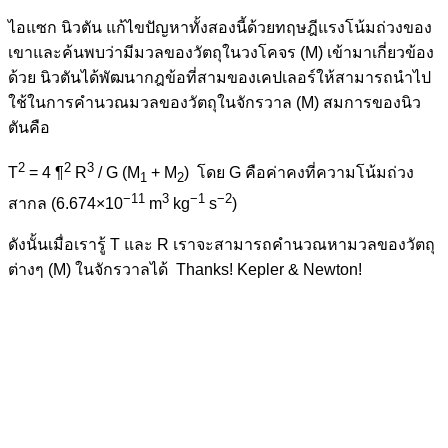
ไอแซก นิวตัน แก้ไขปัญหาทั้งสองนี้ด้วยทฤษฎีแรงโน้มถ่วงของ
เขาและค้นพบว่ามีมวลของวัตถุในวงโคจร (M) เข้ามาเกี่ยวข้อง
ด้วย นิวตันได้พัฒนากฎข้อที่สามของเคปเลอร์ให้สามารถนำไป
ใช้ในการคำนวณมวลของวัตถุในจักรวาล (M) สมการของนิว
ตันคือ
2
2
3
T
= 4 ¶
R
/ G (M
+ M
)
โดย G คือค่าคงที่ความโน้มถ่วง
1
2
−11
3
−1
−2
สากล (6.674×10
m
kg
s
)
ดังนั้นเมื่อเรารู้ T และ R เราจะสามารถคำนวณหามวลของวัตถุ
ต่างๆ (M) ในจักรวาลได้ Thanks! Kepler & Newton!