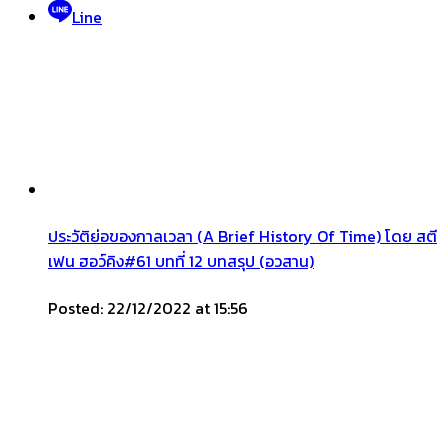
Line
ประวัติย่อของกาลเวลา (A Brief History Of Time) โดย สตี
เฟน ฮอว์คิง#61 บทที่ 12 บทสรุป (อวสาน)
Posted: 22/12/2022 at 15:56