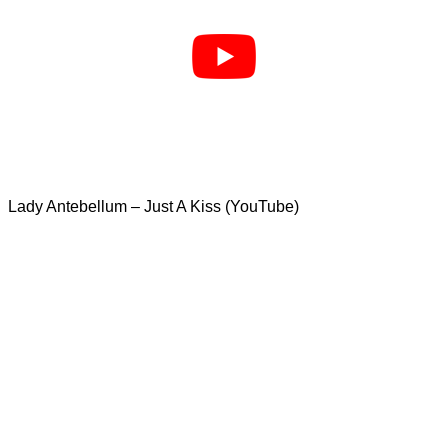
Lady Antebellum – Just A Kiss (YouTube)