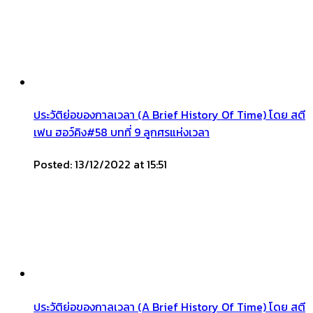
ประวัติย่อของกาลเวลา (A Brief History Of Time) โดย สตี
เฟน ฮอว์คิง#58 บทที่ 9 ลูกศรแห่งเวลา
Posted: 13/12/2022 at 15:51
ประวัติย่อของกาลเวลา (A Brief History Of Time) โดย สตี