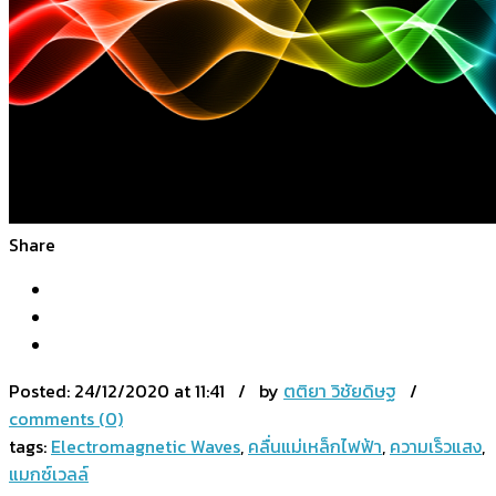
Share
Posted:
24/12/2020 at 11:41 / by
ตติยา วิชัยดิษฐ
/
comments (0)
tags:
Electromagnetic Waves
,
คลื่นแม่เหล็กไฟฟ้า
,
ความเร็วแสง
,
แมกซ์เวลล์