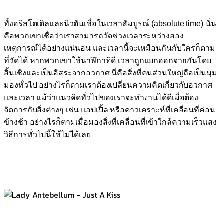
ทั้งอริสโตเติลและนิวตันเชื่อในเวลาสัมบูรณ์ (absolute time) นั่น
คือพวกเขาเชื่อว่าเราสามารถวัดช่วงเวลาระหว่างสอง
เหตุการณ์ได้อย่างแน่นอน และเวลานี้จะเหมือนกันกับใครก็ตาม
ที่วัดได้ หากพวกเขาใช้นาฬิกาที่ดี เวลาถูกแยกออกจากกันโดย
สิ้นเชิงและเป็นอิสระจากอวกาศ นี่คือสิ่งที่คนส่วนใหญ่ถือเป็นมุม
มองทั่วไป อย่างไรก็ตามเราต้องเปลี่ยนความคิดเกี่ยวกับอวกาศ
และเวลา แม้ว่าแนวคิดทั่วไปของเราจะทำงานได้ดีเมื่อต้อง
จัดการกับสิ่งต่างๆ เช่น แอปเปิ้ล หรือดาวเคราะห์ที่เคลื่อนที่ค่อน
ข้างช้า อย่างไรก็ตามเมื่อมองสิ่งที่เคลื่อนที่เข้าใกล้ความเร็วแสง
วิธีการทั่วไปนี้ใช้ไม่ได้เลย