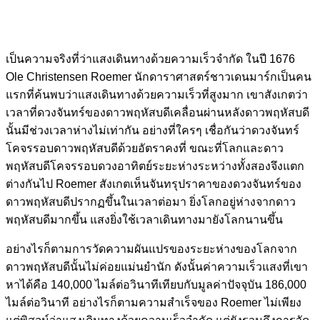
เป็นความจริงที่ว่าแสงเดินทางด้วยความเร็วจำกัด ในปี 1676
Ole Christensen Roemer นักดาราศาสตร์ชาวเดนมาร์กเป็นคน
แรกที่ค้นพบว่าแสงเดินทางด้วยความเร็วที่สูงมาก เขาสังเกตว่า
เวลาที่ดวงจันทร์ของดาวพฤหัสบดีเคลื่อนผ่านหลังดาวพฤหัสบดี
นั้นมีช่วงเวลาห่างไม่เท่ากัน อย่างที่ใครๆ เชื่อกันว่าดวงจันทร์
โคจรรอบดาวพฤหัสบดีด้วยอัตราคงที่ ขณะที่โลกและดาว
พฤหัสบดีโคจรรอบดวงอาทิตย์ระยะห่างระหว่างทั้งสองจึงแตก
ต่างกันไป Roemer สังเกตเห็นจันทรุปราคาของดวงจันทร์ของ
ดาวพฤหัสบดีปรากฏขึ้นในเวลาต่อมา ยิ่งโลกอยู่ห่างจากดาว
พฤหัสบดีมากขึ้น แสงยิ่งใช้เวลาเดินทางมายังโลกนานขึ้น
อย่างไรก็ตามการวัดความผันแปรของระยะห่างของโลกจาก
ดาวพฤหัสบดีนั้นไม่ค่อยแม่นยำนัก ดังนั้นค่าความเร็วแสงที่เขา
หาได้คือ 140,000 ไมล์ต่อวินาทีเทียบกับมูลค่าปัจจุบัน 186,000
ไมล์ต่อวินาที อย่างไรก็ตามความสำเร็จของ Roemer ไม่เพียง