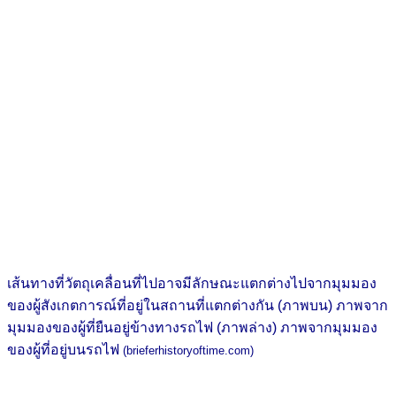
เส้นทางที่วัตถุเคลื่อนที่ไปอาจมีลักษณะแตกต่างไปจากมุมมอง
ของผู้สังเกตการณ์ที่อยู่ในสถานที่แตกต่างกัน (ภาพบน) ภาพจาก
มุมมองของผู้ที่ยืนอยู่ข้างทางรถไฟ (ภาพล่าง) ภาพจากมุมมอง
ของผู้ที่อยู่บนรถไฟ
(
brieferhistoryoftime.com)