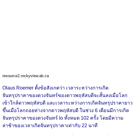
resource2.rockyview.ab.ca
Olaus Roemer ตั้งข้อสังเกตว่า เวลาระหว่างการเกิด
จันทรุปราคาของดวงจันทร์ของดาวพฤหัสบดีจะสั้นลงเมื่อโลก
เข้าใกล้ดาวพฤหัสบดี และเวลาระหว่างการเกิดจันทรุปราคายาว
ขึ้นเมื่อโลกถอยห่างจากดาวพฤหัสบดี
ในช่วง 6 เดือนมีการเกิด
จันทรุปราคาของดวงจันทร์ Io ทั้งหมด 102 ครั้ง โดยมีความ
ล่าช้าของเวลาเกิดจันทรุปราคาเท่ากับ 22 นาที