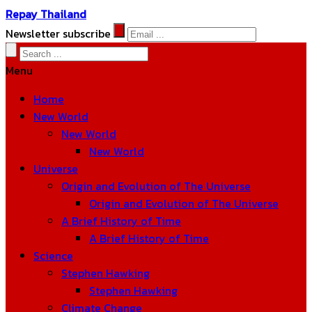
Repay Thailand
Newsletter subscribe
Menu
Home
New World
New World
New World
Universe
Origin and Evolution of The Universe
Origin and Evolution of The Universe
A Brief History of Time
A Brief History of Time
Science
Stephen Hawking
Stephen Hawking
Climate Change