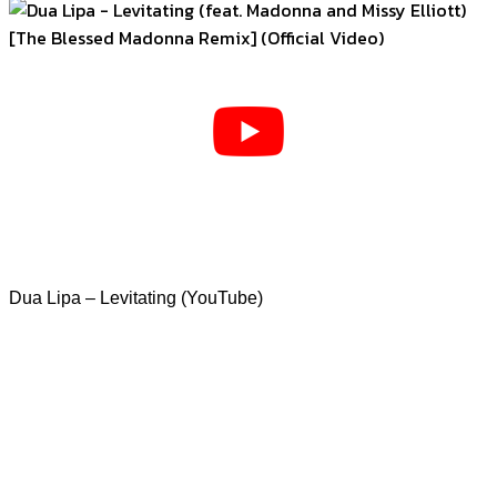
Dua Lipa – Levitating (YouTube)