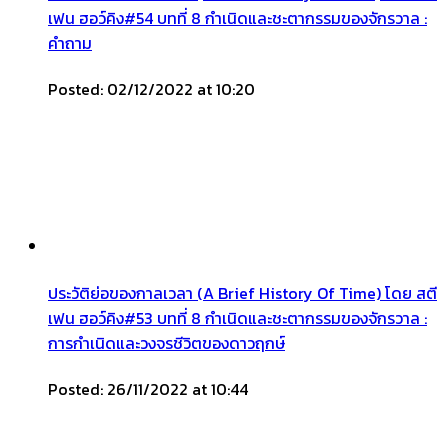
เฟน ฮอว์คิง#54 บทที่ 8 กำเนิดและชะตากรรมของจักรวาล :
คำถาม
Posted: 02/12/2022 at 10:20
ประวัติย่อของกาลเวลา (A Brief History Of Time) โดย สตี
เฟน ฮอว์คิง#53 บทที่ 8 กำเนิดและชะตากรรมของจักรวาล :
การกำเนิดและวงจรชีวิตของดาวฤกษ์
Posted: 26/11/2022 at 10:44