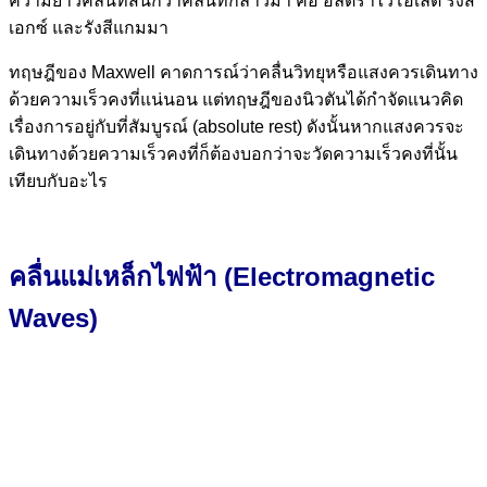
ความยาวคลื่นที่สั้นกว่าคลื่นที่กล่าวมา คือ อัลตราไวโอเลต รังสี
เอกซ์ และรังสีแกมมา
ทฤษฎีของ Maxwell คาดการณ์ว่าคลื่นวิทยุหรือแสงควรเดินทาง
ด้วยความเร็วคงที่แน่นอน แต่ทฤษฎีของนิวตันได้กำจัดแนวคิด
เรื่องการอยู่กับที่สัมบูรณ์ (absolute rest) ดังนั้นหากแสงควรจะ
เดินทางด้วยความเร็วคงที่ก็ต้องบอกว่าจะวัดความเร็วคงที่นั้น
เทียบกับอะไร
คลื่นแม่เหล็กไฟฟ้า (Electromagnetic
Waves)