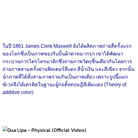
ในปี 1861 James Clerk Maxwell ยังได้ผลิตภาพถ่ายสีครั้งแรก
ของโลกซึ่งเป็นภาพของริบบิ้นผ้าตาหมากรุก เขาได้พัฒนา
กระบวนการไตรโครมาติกซึ่งถ่ายภาพวัตถุชิ้นเดียวกันโดยการ
ถ่ายภาพสามครั้งผ่านฟิลเตอร์สีแดง สีน้ำเงิน และสีเขียว จากนั้น
นำภาพที่ได้ทั้งสามภาพรวมกันเป็นภาพเดียว เพราะรูปนี้แมก
ซ์เวลจึงได้เครดิตในฐานะผู้ก่อตั้งทฤษฎีสีเติมแต่ง (Theory of
additive color)