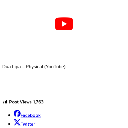
Dua Lipa – Physical (YouTube)
Post Views:
1,763
Facebook
Twitter