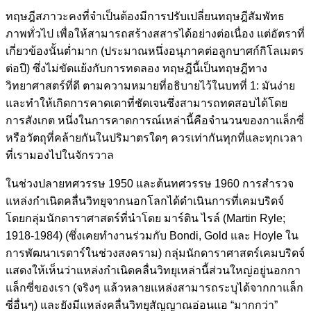
ทฤษฎีสภาวะคงที่จำเป็นต้องมีการปรับเปลี่ยนทฤษฎีสัมพัทธ
ภาพทั่วไป เพื่อให้สามารถสร้างสสารได้อย่างต่อเนื่อง แต่อัตราที่
เกี่ยวข้องนั้นต่ำมาก (ประมาณหนึ่งอนุภาคต่อลูกบาศก์กิโลเมตร
ต่อปี) ซึ่งไม่ขัดแย้งกับการทดลอง ทฤษฎีนี้เป็นทฤษฎีทาง
วิทยาศาสตร์ที่ดี ตามความหมายที่อธิบายไว้ในบทที่ 1: มันง่าย
และทำให้เกิดการคาดเดาที่ชัดเจนซึ่งสามารถทดสอบได้โดย
การสังเกต หนึ่งในการคาดการณ์เหล่านี้คือจำนวนของกาแล็กซี่
หรือวัตถุที่คล้ายกันในปริมาตรใดๆ ควรเท่ากันทุกที่และทุกเวลา
ที่เรามองไปในจักรวาล
ในช่วงปลายทศวรรษ 1950 และต้นทศวรรษ 1960 การสำรวจ
แหล่งกำเนิดคลื่นวิทยุจากนอกโลกได้ดำเนินการที่เคมบริดจ์
โดยกลุ่มนักดาราศาสตร์ที่นำโดย มาร์ติน ไรล์ (Martin Ryle;
1918-1984) (ซึ่งเคยทำงานร่วมกับ Bondi, Gold และ Hoyle ใน
การพัฒนาเรดาร์ในช่วงสงคราม) กลุ่มนักดาราศาสตร์เคมบริดจ์
แสดงให้เห็นว่าแหล่งกำเนิดคลื่นวิทยุเหล่านี้ส่วนใหญ่อยู่นอกกา
แล็กซี่ของเรา (จริงๆ แล้วหลายแหล่งสามารถระบุได้จากกาแล็ก
ซี่อื่นๆ) และยังมีแหล่งคลื่นวิทยุสัญญาณอ่อนแอ “มากกว่า”