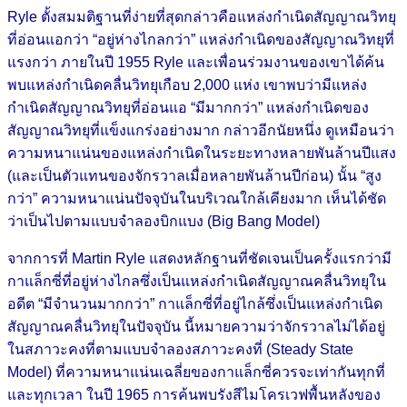
Ryle ตั้งสมมติฐานที่ง่ายที่สุดกล่าวคือแหล่งกำเนิดสัญญาณวิทยุ
ที่อ่อนแอกว่า “อยู่ห่างไกลกว่า” แหล่งกำเนิดของสัญญาณวิทยุที่
แรงกว่า ภายในปี 1955 Ryle และเพื่อนร่วมงานของเขาได้ค้น
พบแหล่งกำเนิดคลื่นวิทยุเกือบ 2,000 แห่ง เขาพบว่ามีแหล่ง
กำเนิดสัญญาณวิทยุที่อ่อนแอ “มีมากกว่า” แหล่งกำเนิดของ
สัญญาณวิทยุที่แข็งแกร่งอย่างมาก กล่าวอีกนัยหนึ่ง ดูเหมือนว่า
ความหนาแน่นของแหล่งกำเนิดในระยะทางหลายพันล้านปีแสง
(และเป็นตัวแทนของจักรวาลเมื่อหลายพันล้านปีก่อน) นั้น “สูง
กว่า” ความหนาแน่นปัจจุบันในบริเวณใกล้เคียงมาก เห็นได้ชัด
ว่า
เป็นไปตามแบบจำลองบิกแบง (Big Bang Model)
จากการที่ Martin Ryle แสดงหลักฐานที่ชัดเจนเป็นครั้งแรกว่ามี
กาแล็กซี่ที่อยู่ห่างไกลซึ่งเป็นแหล่งกำเนิดสัญญาณคลื่นวิทยุใน
อดีต “มีจำนวนมากกว่า” กาแล็กซี่ที่อยู่ไกล้ซึ่งเป็นแหล่งกำเนิด
สัญญาณคลื่นวิทยุในปัจจุบัน นี้หมายความว่าจักรวาลไม่ได้อยู่
ในสภาวะคงที่ตามแบบจำลองสภาวะคงที่ (Steady State
Model) ที่ความหนาแน่นเฉลี่ยของกาแล็กซี่ควรจะเท่ากันทุกที่
และทุกเวลา ในปี 1965 การค้นพบรังสีไมโครเวฟพื้นหลังของ