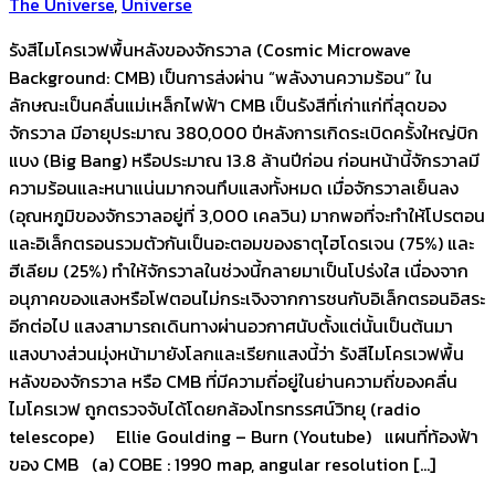
The Universe
,
Universe
รังสีไมโครเวฟพื้นหลังของจักรวาล (Cosmic Microwave
Background: CMB) เป็นการส่งผ่าน “พลังงานความร้อน” ใน
ลักษณะเป็นคลื่นแม่เหล็กไฟฟ้า CMB เป็นรังสีที่เก่าแก่ที่สุดของ
จักรวาล มีอายุประมาณ 380,000 ปีหลังการเกิดระเบิดครั้งใหญ่บิก
แบง (Big Bang) หรือประมาณ 13.8 ล้านปีก่อน ก่อนหน้านี้จักรวาลมี
ความร้อนและหนาแน่นมากจนทึบแสงทั้งหมด เมื่อจักรวาลเย็นลง
(อุณหภูมิของจักรวาลอยู่ที่ 3,000 เคลวิน) มากพอที่จะทำให้โปรตอน
และอิเล็กตรอนรวมตัวกันเป็นอะตอมของธาตุไฮโดรเจน (75%) และ
ฮีเลียม (25%) ทำให้จักรวาลในช่วงนี้กลายมาเป็นโปร่งใส เนื่องจาก
อนุภาคของแสงหรือโฟตอนไม่กระเจิงจากการชนกับอิเล็กตรอนอิสระ
อีกต่อไป แสงสามารถเดินทางผ่านอวกาศนับตั้งแต่นั้นเป็นต้นมา
แสงบางส่วนมุ่งหน้ามายังโลกและเรียกแสงนี้ว่า รังสีไมโครเวฟพื้น
หลังของจักรวาล หรือ CMB ที่มีความถี่อยู่ในย่านความถี่ของคลื่น
ไมโครเวฟ ถูกตรวจจับได้โดยกล้องโทรทรรศน์วิทยุ (radio
telescope) Ellie Goulding – Burn (Youtube) แผนที่ท้องฟ้า
ของ CMB (a) COBE : 1990 map, angular resolution […]