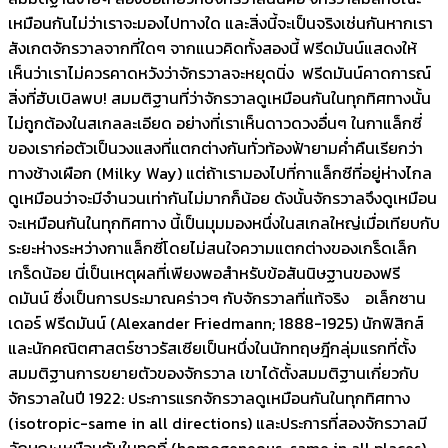
เหมือนกันไม่ว่าเราจะมองไปทางใด และสิ่งนี้จะเป็นจริงเช่นกันหากเรา
สังเกตจักรวาลจากที่ใดๆ จากแนวคิดทั้งสองนี้ ฟรีดมันน์แสดงให้
เห็นว่าเราไม่ควรคาดหวังว่าจักรวาลจะหยุดนิ่ง ฟรีดมันน์คาดการณ์
สิ่งที่ฮับเบิลพบ! สมมติฐานที่ว่าจักรวาลดูเหมือนกันในทุกทิศทางนั้น
ไม่ถูกต้องในสเกลละเอียด อย่างที่เราเห็นดาวดวงอื่นๆ ในกาแล็กซี่
ของเราก่อตัวเป็นวงแสงที่แตกต่างกันทั่วท้องฟ้ายามค่ำคืนเรียกว่า
ทางช้างเผือก (Milky Way) แต่ถ้าเรามองไปที่กาแล็กซีที่อยู่ห่างไกล
ดูเหมือนว่าจะมีจำนวนเท่ากันไม่มากก็น้อย ดังนั้นจักรวาลจึงดูเหมือน
จะเหมือนกันในทุกทิศทาง นี้เป็นมุมมองหนึ่งในสเกลใหญ่เมื่อเทียบกับ
ระยะห่างระหว่างกาแล็กซี่โดยไม่สนใจความแตกต่างของเกร็ดเล็ก
เกร็ดน้อย นี่เป็นเหตุผลที่เพียงพอสำหรับข้อสันนิษฐานของฟรี
ดมันน์ ซึ่งเป็นการประมาณคร่าวๆ กับจักรวาลที่แท้จริง อเล็กซาน
เดอร์ ฟรีดมันน์ (Alexander Friedmann; 1888-1925) นักฟิสิกส์
และนักคณิตศาสตร์ชาวรัสเซียเป็นหนึ่งในนักทฤษฎีกลุ่มแรกที่ตั้ง
สมมติฐานการขยายตัวของจักรวาล เขาได้ตั้งสมมติฐานเกี่ยวกับ
จักรวาลในปี 1922: ประการแรกจักรวาลดูเหมือนกันในทุกทิศทาง
(isotropic-same in all directions) และประการที่สองจักรวาลมี