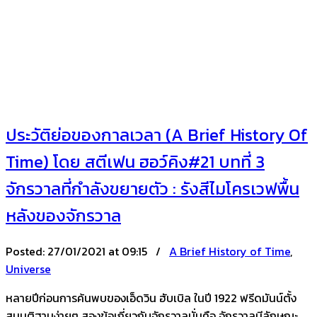
ประวัติย่อของกาลเวลา (A Brief History Of
Time) โดย สตีเฟน ฮอว์คิง#21 บทที่ 3
จักรวาลที่กำลังขยายตัว : รังสีไมโครเวฟพื้น
หลังของจักรวาล
Posted:
27/01/2021 at 09:15 /
A Brief History of Time
,
Universe
หลายปีก่อนการค้นพบของเอ็ดวิน ฮับเบิล ในปี 1922 ฟรีดมันน์ตั้ง
สมมติฐานง่ายๆ สองข้อเกี่ยวกับจักรวาลนั่นคือ จักรวาลมีลักษณะ