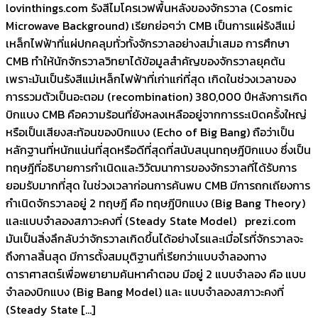
lovinthings.com รังสีไมโครเวฟพื้นหลังของจักรวาล (Cosmic
Microwave Background) เรียกย่อๆว่า CMB เป็นการแผ่รังสีแม่
เหล็กไฟฟ้าที่แผ่ปกคลุมทั่วทั้งจักรวาลอย่างสม่ำเสมอ การศึกษา
CMB ทำให้นักจักรวาลวิทยาได้ข้อมูลสำคัญของจักรวาลยุคต้น
เพราะมันเป็นรังสีแม่เหล็กไฟฟ้าที่เก่าแก่ที่สุด เกิดในช่วงเวลาของ
การรวมตัวเป็นอะตอม (recombination) 380,000 ปีหลังการเกิด
บิกแบง CMB คือความร้อนที่ยังหลงเหลืออยู่จากการระเบิดครั้งใหญ่
หรือเป็นเสียงสะท้อนของบิกแบง (Echo of Big Bang) ถือว่าเป็น
หลักฐานที่หนักแน่นที่สุดหรือดีที่สุดที่สนับสนุนทฤษฎีบิกแบง ซึ่งเป็น
ทฤษฎีที่อธิบายการกำเนิดและวิวัฒนาการของจักรวาลที่ได้รับการ
ยอมรับมากที่สุด ในช่วงเวลาก่อนการค้นพบ CMB มีการถกเถียงการ
กำเนิดจักรวาลอยู่ 2 ทฤษฎี คือ ทฤษฎีบิกแบง (Big Bang Theory)
และแบบจำลองสภาวะคงที่ (Steady State Model) prezi.com
มันเป็นสิ่งลึกลับว่าจักรวาลเกิดขึ้นได้อย่างไรและเมื่อไรที่จักรวาลจะ
ถึงกาลสิ้นสุด มีการตั้งสมมุติฐานที่เรียกว่าแบบจำลองทาง
ดาราศาสตร์เพื่อพยายามค้นหาคำตอบ มีอยู่ 2 แบบจำลอง คือ แบบ
จำลองบิกแบง (Big Bang Model) และ แบบจำลองสภาวะคงที่
(Steady State […]