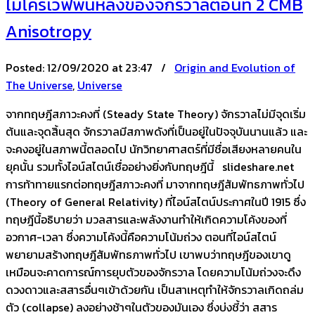
ไมโครเวฟพื้นหลังของจักรวาลตอนที่ 2 CMB
Anisotropy
Posted:
12/09/2020 at 23:47 /
Origin and Evolution of
The Universe
,
Universe
จากทฤษฎีสภาวะคงที่ (Steady State Theory) จักรวาลไม่มีจุดเริ่ม
ต้นและจุดสิ้นสุด จักรวาลมีสภาพดังที่เป็นอยู่ในปัจจุบันนานแล้ว และ
จะคงอยู่ในสภาพนี้ตลอดไป นักวิทยาศาสตร์ที่มีชื่อเสียงหลายคนใน
ยุคนั้น รวมทั้งไอน์สไตน์เชื่ออย่างยิ่งกับทฤษฎีนี้ slideshare.net
การท้าทายแรกต่อทฤษฎีสภาวะคงที่ มาจากทฤษฎีสัมพัทธภาพทั่วไป
(Theory of General Relativity) ที่ไอน์สไตน์ประกาศในปี 1915 ซึ่ง
ทฤษฎีนี้อธิบายว่า มวลสารและพลังงานทำให้เกิดความโค้งของที่
อวกาศ-เวลา ซึ่งความโค้งนี้คือความโน้มถ่วง ตอนที่ไอน์สไตน์
พยายามสร้างทฤษฎีสัมพัทธภาพทั่วไป เขาพบว่าทฤษฎีของเขาดู
เหมือนจะคาดการณ์การยุบตัวของจักรวาล โดยความโน้มถ่วงจะดึง
ดวงดาวและสสารอื่นๆเข้าด้วยกัน เป็นสาเหตุทำให้จักรวาลเกิดถล่ม
ตัว (collapse) ลงอย่างช้าๆในตัวของมันเอง ซึ่งบ่งชี้ว่า สสาร