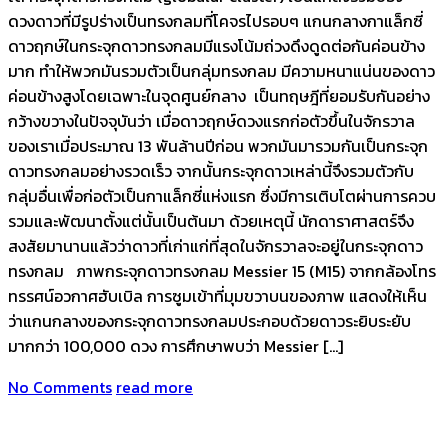
ดวงดาวที่มีรูปร่างเป็นทรงกลมที่โคจรไปรอบๆ แกนกลางกาแล็กซี่
ดาวฤกษ์ในกระจุกดาวทรงกลมมีแรงโน้มถ่วงดึงดูดต่อกันค่อนข้าง
มาก ทำให้พวกมันรวมตัวเป็นกลุ่มทรงกลม มีความหนาแน่นของดาว
ค่อนข้างสูงโดยเฉพาะในจุดศูนย์กลาง เป็นทฤษฎีที่ยอมรับกันอย่าง
กว้างขวางในปัจจุบันว่า เมื่อดาวฤกษ์ดวงแรกก่อตัวขึ้นในจักรวาล
ของเราเมื่อประมาณ 13 พันล้านปีก่อน พวกมันมารวมกันเป็นกระจุก
ดาวทรงกลมอย่างรวดเร็ว จากนั้นกระจุกดาวเหล่านี้จึงรวมตัวกับ
กลุ่มอื่นเพื่อก่อตัวเป็นกาแล็กซี่แห่งแรก ซึ่งมีการเติบโตผ่านการควบ
รวมและพัฒนาตั้งแต่นั้นเป็นต้นมา ด้วยเหตุนี้ นักดาราศาสตร์จึง
สงสัยมานานแล้วว่าดาวที่เก่าแก่ที่สุดในจักรวาลจะอยู่ในกระจุกดาว
ทรงกลม ภาพกระจุกดาวทรงกลม Messier 15 (M15) จากกล้องโทร
ทรรศน์อวกาศฮับเบิล การซูมเข้าที่มุมขวาบนของภาพ แสดงให้เห็น
ว่าแกนกลางของกระจุกดาวทรงกลมประกอบด้วยดาวระยิบระยับ
มากกว่า 100,000 ดวง การศึกษาพบว่า Messier […]
No Comments
read more