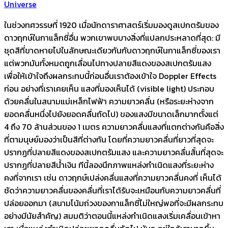
Universe
ในช่วงทศวรรษที่ 1920 เมื่อนักดาราศาสตร์เริ่มมองดูสเปกตรัมของ
ดาวฤกษ์ในกาแล็กซี่อื่น พวกเขาพบบางสิ่งที่แปลกประหลาดที่สุด: มี
ชุดสีที่ขาดหายไปในลักษณะเดียวกันกับดาวฤกษ์ในกาแล็กซี่ของเรา
แต่พวกมันทั้งหมดถูกเลื่อนไปทางปลายสีแดงของสเปกตรัมแสง
เพื่อให้เข้าใจถึงผลกระทบนี้ก่อนอื่นเราต้องเข้าใจ Doppler Effects
ก่อน อย่างที่เราเคยเห็น แสงที่มองเห็นได้ (visible light) ประกอบ
ด้วยคลื่นในสนามแม่เหล็กไฟฟ้า ความยาวคลื่น (หรือระยะห่างจาก
ยอดคลื่นหนึ่งไปยังยอดคลื่นถัดไป) ของแสงมีขนาดเล็กมากตั้งแต่
4 ถึง 70 ล้านส่วนของ 1 เมตร ความยาวคลื่นแสงที่แตกต่างกันคือสิ่ง
ที่ตามนุษย์มองว่าเป็นสีที่ต่างกัน โดยที่ความยาวคลื่นที่ยาวที่สุดจะ
ปรากฏที่ปลายสีแดงของสเปกตรัมแสง และความยาวคลื่นสั้นที่สุดจะ
ปรากฏที่ปลายสีน้ำเงิน ทีนี้ลองนึกภาพแหล่งกำเนิดแสงที่ระยะห่าง
คงที่จากเรา เช่น ดาวฤกษ์เปล่งคลื่นแสงที่ความยาวคลื่นคงที่ เห็นได้
ชัดว่าความยาวคลื่นของคลื่นที่เราได้รับจะเหมือนกับความยาวคลื่นที่
ปล่อยออกมา (สนามโน้มถ่วงของกาแล็กซี่ไม่ใหญ่พอที่จะมีผลกระทบ
อย่างมีนัยสำคัญ) สมมติว่าตอนนี้แหล่งกำเนิดแสงเริ่มเคลื่อนเข้าหา