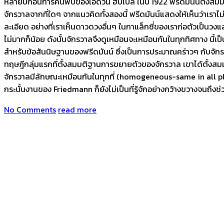
หลายปีก่อนการค้นพบของเอ็ดวิน ฮับเบิล ในปี 1922 ฟรีดมันน์ตั้งสมมต
จักรวาลจากที่ใดๆ จากแนวคิดทั้งสองนี้ ฟรีดมันน์แสดงให้เห็นว่าเราไ
ละเอียด อย่างที่เราเห็นดาวดวงอื่นๆ ในกาแล็กซี่ของเราก่อตัวเป็นวงแส
ไม่มากก็น้อย ดังนั้นจักรวาลจึงดูเหมือนจะเหมือนกันในทุกทิศทาง นี้
สำหรับข้อสันนิษฐานของฟรีดมันน์ ซึ่งเป็นการประมาณคร่าวๆ กับจักร
ทฤษฎีกลุ่มแรกที่ตั้งสมมติฐานการขยายตัวของจักรวาล เขาได้ตั้งสม
จักรวาลมีลักษณะเหมือนกันในทุกที่ (homogeneous-same in all places
กระนั้นงานของ Friedmann ก็ยังไม่เป็นที่รู้จักอย่างกว้างขวางจนถึงช
No Comments
read more