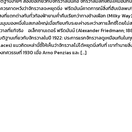
ิฐานง่ายๆ สองข้อเกี่ยวกับจักรวาลนั่นคือ จักรวาลมีลักษณะเหมือนกันไ
ม่ควรคาดหวังว่าจักรวาลจะหยุดนิ่ง ฟรีดมันน์คาดการณ์สิ่งที่ฮับเบิลพบ
งที่แตกต่างกันทั่วท้องฟ้ายามค่ำคืนเรียกว่าทางช้างเผือก (Milky Way) แ
เป็นมุมมองหนึ่งในสเกลใหญ่เมื่อเทียบกับระยะห่างระหว่างกาแล็กซี่โดยไ
วาลที่แท้จริง อเล็กซานเดอร์ ฟรีดมันน์ (Alexander Friedmann; 188
มติฐานเกี่ยวกับจักรวาลในปี 1922: ประการแรกจักรวาลดูเหมือนกันในทุ
) แนวคิดเหล่านี้ชี้ให้เห็นว่าจักรวาลไม่ได้หยุดนิ่งกับที่ เขาทำนาย
่วงทศวรรษที่ 1930 เมื่อ Arno Penzias และ […]