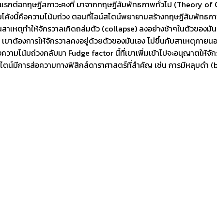
ทายแรกต่อทฤษฎีสภาวะคงที่ มาจากทฤษฎีสัมพัทธภาพทั่วไป (Theory of Gen
ามโค้งนี้คือความโน้มถ่วง ตอนที่ไอน์สไตน์พยายามสร้างทฤษฎีสัมพัทธ
เหตุทำให้จักรวาลเกิดถล่มตัว (collapse) ลงอย่างช้าๆในตัวของมันเอง 
” เขาต้องการให้จักรวาลคงอยู่ด้วยตัวของมันเอง ไม่ขึ้นกับสาเหตุภายนอก
มโน้มถ่วงกลับมา Fudge factor นี้ที่เขาเพิ่มเข้าไปจะอนุญาตให้จัก
์สไตน์มีการส่อความทางฟิสิกส์ดาราศาสตร์ที่สำคัญ เช่น การมีหลุมดำ (