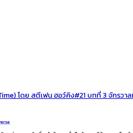
ime) โดย สตีเฟน ฮอว์คิง#21 บทที่ 3 จักรวาลท
verse