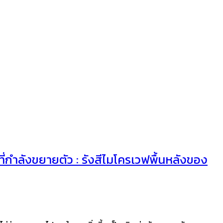
ี่กำลังขยายตัว : รังสีไมโครเวฟพื้นหลังของ