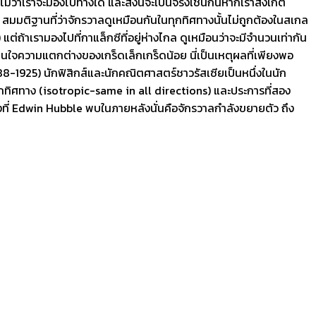
ม่ว่าเราจะมองไปทางใด และสิ่งนี้จะเป็นจริงเช่นกันหากเราสังเกต
! สมมติฐานที่ว่าจักรวาลดูเหมือนกันในทุกทิศทางนั้นไม่ถูกต้องในสเกล
ต่ถ้าเรามองไปที่กาแล็กซีที่อยู่ห่างไกล ดูเหมือนว่าจะมีจำนวนเท่ากัน
ม่สนใจความแตกต่างของเกร็ดเล็กเกร็ดน้อย นี่เป็นเหตุผลที่เพียงพอ
8-1925) นักฟิสิกส์และนักคณิตศาสตร์ชาวรัสเซียเป็นหนึ่งในนัก
กทิศทาง (isotropic-same in all directions) และประการที่สอง
สิ่งที่ Edwin Hubble พบในภายหลังนั่นคือจักรวาลกำลังขยายตัว ถึง