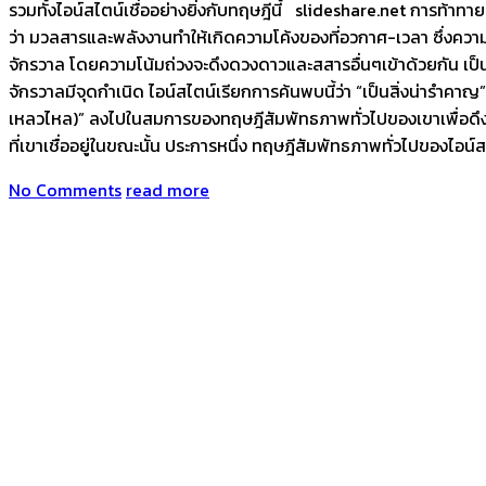
รวมทั้งไอน์สไตน์เชื่ออย่างยิ่งกับทฤษฎีนี้ slideshare.net การท้า
ว่า มวลสารและพลังงานทำให้เกิดความโค้งของที่อวกาศ-เวลา ซึ่งคว
จักรวาล โดยความโน้มถ่วงจะดึงดวงดาวและสสารอื่นๆเข้าด้วยกัน เป็นสา
จักรวาลมีจุดกำเนิด ไอน์สไตน์เรียกการค้นพบนี้ว่า “เป็นสิ่งน่ารำคาญ
เหลวไหล)” ลงไปในสมการของทฤษฎีสัมพัทธภาพทั่วไปของเขาเพื่อดึงควา
ที่เขาเชื่ออยู่ในขณะนั้น ประการหนึ่ง ทฤษฎีสัมพัทธภาพทั่วไปของไอน
No Comments
read more