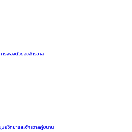
องการพองตัวของจักรวาล
นุษยวิทยาและจักรวาลคู่ขนาน