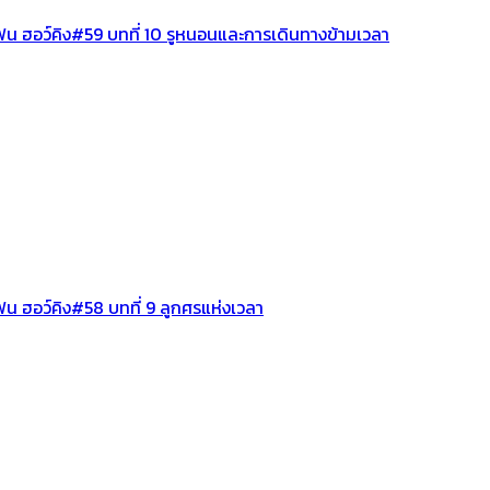
ฟน ฮอว์คิง#59 บทที่ 10 รูหนอนและการเดินทางข้ามเวลา
น ฮอว์คิง#58 บทที่ 9 ลูกศรแห่งเวลา