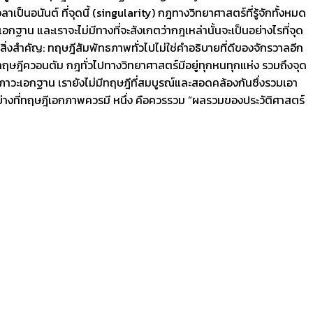
นอนันต์ ที่จุดนี้ (singularity) กฎทางวิทยาศาสตร์ที่รู้จักทั้งหมด
าน และเราจะไม่มีทางที่จะสังเกตว่ากฎเหล่านั้นจะเป็นอย่างไรที่จุด
ิ่งสำคัญ: ทฤษฎีสัมพัทธภาพทั่วไปไม่ใช่คำอธิบายที่ดีของจักรวาลอีก
ในทฤษฎีควอนตัม กฎทั่วไปทางวิทยาศาสตร์มีอยู่ทุกหนทุกแห่ง รวมถึงจุด
ภาวะเอกฐาน เรายังไม่มีทฤษฎีที่สมบูรณ์และสอดคล้องกันซึ่งรวมเอา
่างที่ทฤษฎีเอกภาพควรมี หนึ่ง คือควรรวม “ผลรวมของประวัติศาสตร์