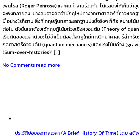
เพนโรส (Roger Penrose) และผมทำงานร่วมกัน ได้แสดงให้เห็นว่าจุดเร
จะพังทลายลง บางคนอาจคิดว่ามีกฎใหม่ทางวิทยาศาสตร์ที่ภาวะเอกฐาน (
นี้ อย่างไรก็ตาม สิ่งที่ ทฤษฎีบทภาวะเอกฐานบ่งชี้จริงๆ ก็คือ สนา
ต่อไป ดังนั้นเราต้องใช้ทฤษฎีโน้มถ่วงเชิงควอนตัม (Theory of quant
เริ่มต้นของเวลาด้วย: ไม่จำเป็นต้องตั้งกฎใหม่ทางวิทยาศาสตร์สำหร
กลศาสตร์ควอนตัม (quantum mechanics) และแรงโน้มถ่วง (gravity) 
(Sum-over-histories)” […]
No Comments
read more
ประวัติย่อของกาลเวลา (A Brief History Of Time) โดย สตีเฟ