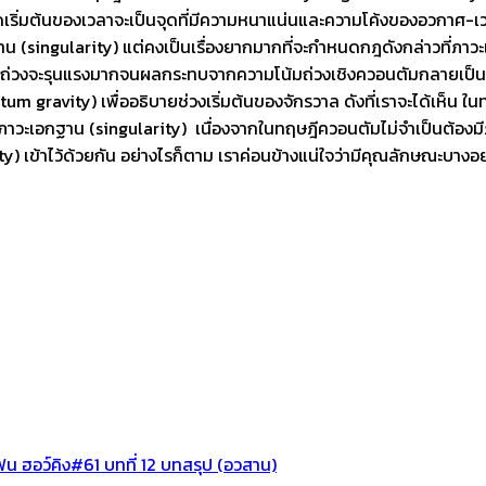
ิ่มต้นของเวลาจะเป็นจุดที่มีความหนาแน่นและความโค้งของอวกาศ-เวลาเป็
singularity) แต่คงเป็นเรื่องยากมากที่จะกำหนดกฎดังกล่าวที่ภาวะเอกฐ
มโน้มถ่วงจะรุนแรงมากจนผลกระทบจากความโน้มถ่วงเชิงควอนตัมกลายเป็นส
um gravity) เพื่ออธิบายช่วงเริ่มต้นของจักรวาล ดังที่เราจะได้เห็น 
ับภาวะเอกฐาน (singularity) เนื่องจากในทฤษฎีควอนตัมไม่จำเป็นต้องมี
เข้าไว้ด้วยกัน อย่างไรก็ตาม เราค่อนข้างแน่ใจว่ามีคุณลักษณะบางอย
น ฮอว์คิง#61 บทที่ 12 บทสรุป (อวสาน)