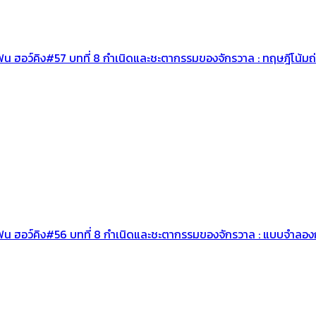
เฟน ฮอว์คิง#57 บทที่ 8 กำเนิดและชะตากรรมของจักรวาล : ทฤษฎีโน้ม
ีเฟน ฮอว์คิง#56 บทที่ 8 กำเนิดและชะตากรรมของจักรวาล : แบบจำล