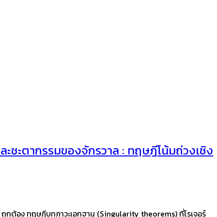
ดและชะตากรรมของจักรวาล : ทฤษฎีโน้มถ่วงเชิง
) ถูกต้อง ทฤษฎีบทภาวะเอกฐาน (Singularity theorems) ที่โรเจอร์