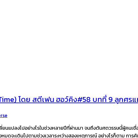
Time) โดย สตีเฟน ฮอว์คิง#58 บทที่ 9 ลูกศรแ
rse
่ยนแปลงไปอย่างไรในช่วงหลายปีที่ผ่านมา จนถึงต้นศตวรรษนี้ผู้คนเชื่
ที่ดีทั้งหมดจะเดินไปตามช่วงเวลาระหว่างสองเหตุการณ์ อย่างไรก็ตาม กา