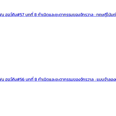
เฟน ฮอว์คิง#57 บทที่ 8 กำเนิดและชะตากรรมของจักรวาล : ทฤษฎีโน้ม
ีเฟน ฮอว์คิง#56 บทที่ 8 กำเนิดและชะตากรรมของจักรวาล : แบบจำล