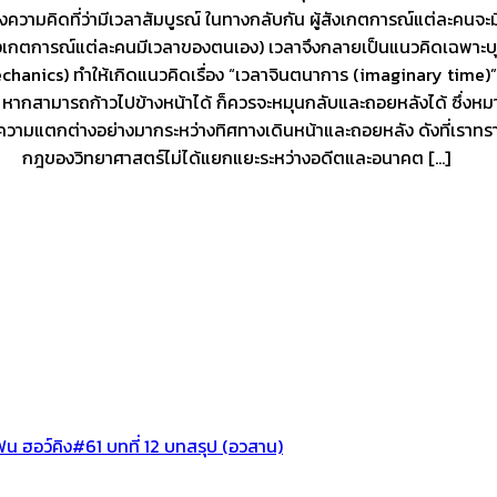
มล้างความคิดที่ว่ามีเวลาสัมบูรณ์ ในทางกลับกัน ผู้สังเกตการณ์แต่ละ
งเกตการณ์แต่ละคนมีเวลาของตนเอง) เวลาจึงกลายเป็นแนวคิดเฉพาะบุคคล
hanics) ทำให้เกิดแนวคิดเรื่อง “เวลาจินตนาการ (imaginary time)
 หากสามารถก้าวไปข้างหน้าได้ ก็ควรจะหมุนกลับและถอยหลังได้ ซึ่งหม
จะมีความแตกต่างอย่างมากระหว่างทิศทางเดินหน้าและถอยหลัง ดังที่เร
 กฎของวิทยาศาสตร์ไม่ได้แยกแยะระหว่างอดีตและอนาคต […]
น ฮอว์คิง#61 บทที่ 12 บทสรุป (อวสาน)