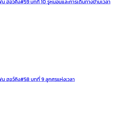
ฟน ฮอว์คิง#59 บทที่ 10 รูหนอนและการเดินทางข้ามเวลา
น ฮอว์คิง#58 บทที่ 9 ลูกศรแห่งเวลา