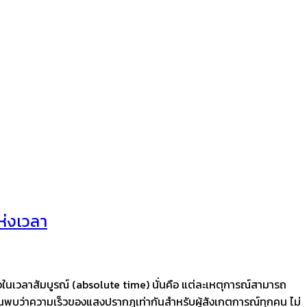
ห่งเวลา
อในเวลาสัมบูรณ์ (absolute time) นั่นคือ แต่ละเหตุการณ์สามารถ
รค้นพบว่าความเร็วของแสงปรากฏเท่ากันสำหรับผู้สังเกตการณ์ทุกคน ไม่